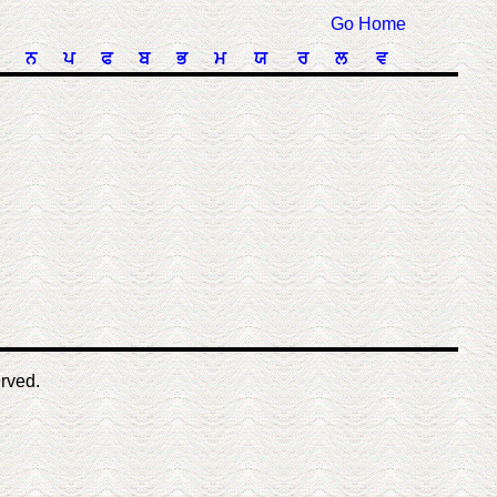
Go Home
ਨ
ਪ
ਫ
ਬ
ਭ
ਮ
ਯ
ਰ
ਲ
ਵ
erved.