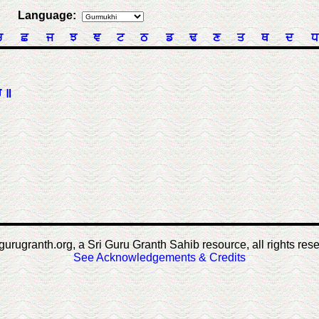
Language:
ਚ
ਛ
ਜ
ਝ
ਞ
ਟ
ਠ
ਡ
ਢ
ਣ
ਤ
ਥ
ਦ
ਧ
 ॥
gurugranth.org, a Sri Guru Granth Sahib resource, all rights res
See Acknowledgements & Credits