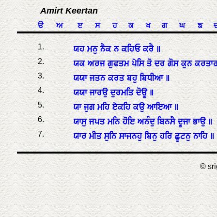
Amirt Keertan
ੳ
ਅ
ੲ
ਸ
ਹ
ਕ
ਖ
ਗ
ਘ
ਙ
1.
ਯਹ ਮਨੁ ਨੈਕ ਨ ਕਹਿਓ ਕਰੈ ॥
2.
ਯਕ ਅਰਜ ਗੁਫਤਮ ਪੇਸਿ ਤੋ ਦਰ ਗੋਸ ਕੁਨ ਕਰਤਾਰ
3.
ਯਯਾ ਜਤਨ ਕਰਤ ਬਹੁ ਬਿਧੀਆ ॥
4.
ਯਯਾ ਜਾਰਉ ਦੁਰਮਤਿ ਦੋਊ ॥
5.
ਯਾ ਜੁਗ ਮਹਿ ਏਕਹਿ ਕਉ ਆਇਆ ॥
6.
ਯਾਸੁ ਜਪਤ ਮਨਿ ਹੋਇ ਅਨੰਦੁ ਬਿਨਸੈ ਦੂਜਾ ਭਾਉ ॥
7.
ਯਾਰ ਮੀਤ ਸੁਨਿ ਸਾਜਨਹੁ ਬਿਨੁ ਹਰਿ ਛੂਟਨੁ ਨਾਹਿ ॥
© sri