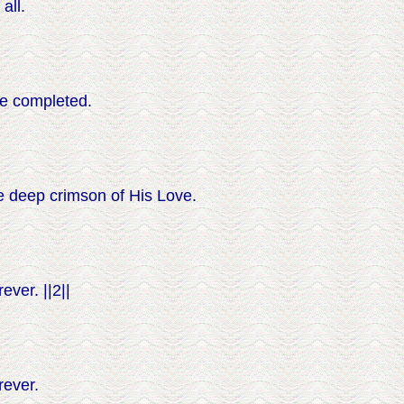
all.
re completed.
 deep crimson of His Love.
ver. ||2||
rever.