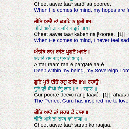
Cheeṫ aavæ ṫaaⁿ sarḋʰaa pooree.
When He comes to mind, my hopes are ful
ਚੀਤਿ
ਆਵੈ
ਤਾਂ
ਕਬਹਿ
ਨ
ਝੂਰੀ
॥੧॥
चीति आवै तां कबहि न झूरी ॥१॥
Cheeṫ aavæ ṫaaⁿ kabėh na jʰooree. ||1||
When He comes to mind, I never feel sadn
ਅੰਤਰਿ
ਰਾਮ
ਰਾਇ
ਪ੍ਰਗਟੇ
ਆਇ
॥
अंतरि राम राइ प्रगटे आइ ॥
Anṫar raam raa▫é pargaté aa▫é.
Deep within my being, my Sovereign Lord
ਗੁਰਿ
ਪੂਰੈ
ਦੀਓ
ਰੰਗੁ
ਲਾਇ
॥੧॥
ਰਹਾਉ
॥
गुरि पूरै दीओ रंगु लाइ ॥१॥ रहाउ ॥
Gur pooræ ḋee▫o rang laa▫é. ||1|| rahaa▫o
The Perfect Guru has inspired me to love 
ਚੀਤਿ
ਆਵੈ
ਤਾਂ
ਸਰਬ
ਕੋ
ਰਾਜਾ
॥
चीति आवै तां सरब को राजा ॥
Cheeṫ aavæ ṫaaⁿ sarab ko raajaa.