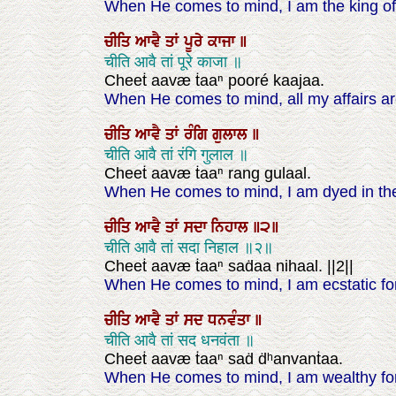
When He comes to mind, I am the king of 
ਚੀਤਿ
ਆਵੈ
ਤਾਂ
ਪੂਰੇ
ਕਾਜਾ
॥
चीति आवै तां पूरे काजा ॥
Cheeṫ aavæ ṫaaⁿ pooré kaajaa.
When He comes to mind, all my affairs a
ਚੀਤਿ
ਆਵੈ
ਤਾਂ
ਰੰਗਿ
ਗੁਲਾਲ
॥
चीति आवै तां रंगि गुलाल ॥
Cheeṫ aavæ ṫaaⁿ rang gulaal.
When He comes to mind, I am dyed in the
ਚੀਤਿ
ਆਵੈ
ਤਾਂ
ਸਦਾ
ਨਿਹਾਲ
॥੨॥
चीति आवै तां सदा निहाल ॥२॥
Cheeṫ aavæ ṫaaⁿ saḋaa nihaal. ||2||
When He comes to mind, I am ecstatic fore
ਚੀਤਿ
ਆਵੈ
ਤਾਂ
ਸਦ
ਧਨਵੰਤਾ
॥
चीति आवै तां सद धनवंता ॥
Cheeṫ aavæ ṫaaⁿ saḋ ḋʰanvanṫaa.
When He comes to mind, I am wealthy fo