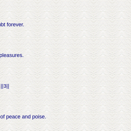
t forever.
pleasures.
||3||
of peace and poise.