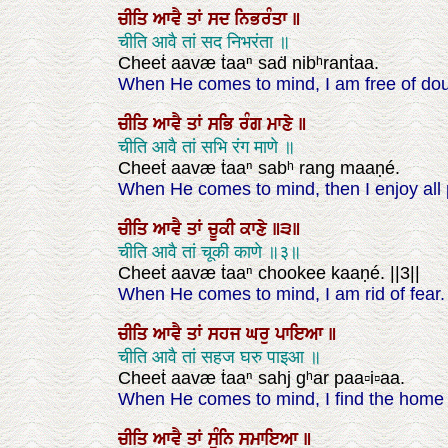
ਚੀਤਿ
ਆਵੈ
ਤਾਂ
ਸਦ
ਨਿਭਰੰਤਾ
॥
चीति आवै तां सद निभरंता ॥
Cheeṫ aavæ ṫaaⁿ saḋ nibʰranṫaa.
When He comes to mind, I am free of doub
ਚੀਤਿ
ਆਵੈ
ਤਾਂ
ਸਭਿ
ਰੰਗ
ਮਾਣੇ
॥
चीति आवै तां सभि रंग माणे ॥
Cheeṫ aavæ ṫaaⁿ sabʰ rang maaṇé.
When He comes to mind, then I enjoy all 
ਚੀਤਿ
ਆਵੈ
ਤਾਂ
ਚੂਕੀ
ਕਾਣੇ
॥੩॥
चीति आवै तां चूकी काणे ॥३॥
Cheeṫ aavæ ṫaaⁿ chookee kaaṇé. ||3||
When He comes to mind, I am rid of fear. 
ਚੀਤਿ
ਆਵੈ
ਤਾਂ
ਸਹਜ
ਘਰੁ
ਪਾਇਆ
॥
चीति आवै तां सहज घरु पाइआ ॥
Cheeṫ aavæ ṫaaⁿ sahj gʰar paa▫i▫aa.
When He comes to mind, I find the home 
ਚੀਤਿ
ਆਵੈ
ਤਾਂ
ਸੁੰਨਿ
ਸਮਾਇਆ
॥