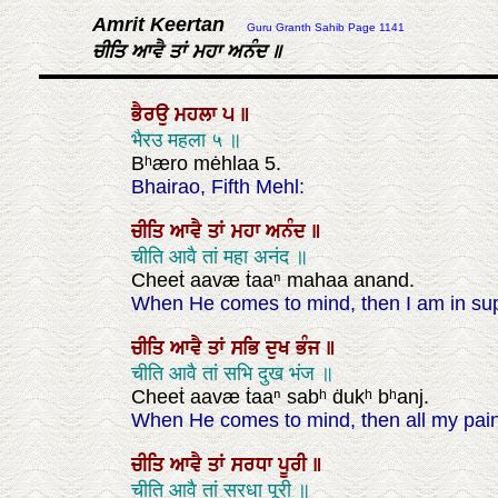
Amrit Keertan
Guru Granth Sahib Page 1141
ਚੀਤਿ ਆਵੈ ਤਾਂ ਮਹਾ ਅਨੰਦ ॥
ਭੈਰਉ
ਮਹਲਾ
੫
॥
भैरउ महला ५ ॥
Bʰæro mėhlaa 5.
Bhairao, Fifth Mehl:
ਚੀਤਿ
ਆਵੈ
ਤਾਂ
ਮਹਾ
ਅਨੰਦ
॥
चीति आवै तां महा अनंद ॥
Cheeṫ aavæ ṫaaⁿ mahaa anand.
When He comes to mind, then I am in sup
ਚੀਤਿ
ਆਵੈ
ਤਾਂ
ਸਭਿ
ਦੁਖ
ਭੰਜ
॥
चीति आवै तां सभि दुख भंज ॥
Cheeṫ aavæ ṫaaⁿ sabʰ ḋukʰ bʰanj.
When He comes to mind, then all my pain
ਚੀਤਿ
ਆਵੈ
ਤਾਂ
ਸਰਧਾ
ਪੂਰੀ
॥
चीति आवै तां सरधा पूरी ॥