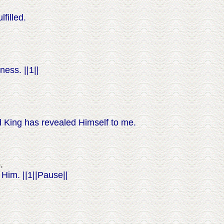
filled.
ess. ||1||
 King has revealed Himself to me.
.
Him. ||1||Pause||