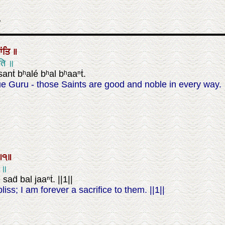
ਾਂਤਿ
॥
ंति ॥
anṫ bʰalé bʰal bʰaaⁿṫ.
ue Guru - those Saints are good and noble in every way.
॥੧॥
॥१॥
ḋ bal jaaⁿṫ. ||1||
ss; I am forever a sacrifice to them. ||1||