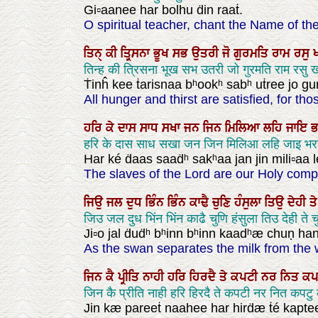
Gi▫aanee har bolhu ḋin raaṫ.
O spiritual teacher, chant the Name of th
ਤਿਨੑ
ਕੀ
ਤ੍ਰਿਸਨਾ
ਭੂਖ
ਸਭ
ਉਤਰੀ
ਜੋ
ਗੁਰਮਤਿ
ਰਾਮ
ਰਸੁ
ਖ
तिन्ह की त्रिसना भूख सभ उतरी जो गुरमति राम रसु
Ṫinĥ kee ṫarisnaa bʰookʰ sabʰ uṫree jo gur
All hunger and thirst are satisfied, for t
ਹਰਿ
ਕੇ
ਦਾਸ
ਸਾਧ
ਸਖਾ
ਜਨ
ਜਿਨ
ਮਿਲਿਆ
ਲਹਿ
ਜਾਇ
ਭ
हरि के दास साध सखा जन जिन मिलिआ लहि जाइ भरा
Har ké ḋaas saaḋʰ sakʰaa jan jin mili▫aa l
The slaves of the Lord are our Holy comp
ਜਿਉ
ਜਲ
ਦੁਧ
ਭਿੰਨ
ਭਿੰਨ
ਕਾਢੈ
ਚੁਣਿ
ਹੰਸੁਲਾ
ਤਿਉ
ਦੇਹੀ
ਤ
जिउ जल दुध भिंन भिंन काढै चुणि हंसुला तिउ देही ते
Ji▫o jal ḋuḋʰ bʰinn bʰinn kaadʰæ chuṇ ha
As the swan separates the milk from the w
ਜਿਨ
ਕੈ
ਪ੍ਰੀਤਿ
ਨਾਹੀ
ਹਰਿ
ਹਿਰਦੈ
ਤੇ
ਕਪਟੀ
ਨਰ
ਨਿਤ
ਕਪ
जिन कै प्रीति नाही हरि हिरदै ते कपटी नर नित कपटु
Jin kæ pareeṫ naahee har hirḋæ ṫé kaptee