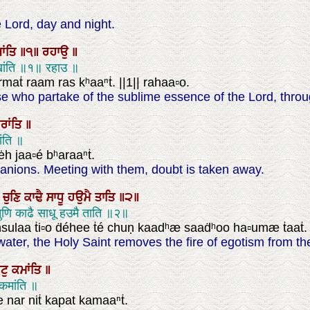
e Lord, day and night.
ਾਂਤਿ
॥੧॥
ਰਹਾਉ
॥
 खांति ॥१॥ रहाउ ॥
maṫ raam ras kʰaaⁿṫ. ||1|| rahaa▫o.
hose who partake of the sublime essence of the Lord, thro
ਰਾਂਤਿ
॥
ंति ॥
ėh jaa▫é bʰaraaⁿṫ.
anions. Meeting with them, doubt is taken away.
ੇ
ਚੁਣਿ
ਕਾਢੈ
ਸਾਧੂ
ਹਉਮੈ
ਤਾਤਿ
॥੨॥
 चुणि काढै साधू हउमै ताति ॥२॥
nsulaa ṫi▫o ḋéhee ṫé chuṇ kaadʰæ saaḋʰoo ha▫umæ ṫaaṫ. |
ater, the Holy Saint removes the fire of egotism from the
ਟੁ
ਕਮਾਂਤਿ
॥
 कमांति ॥
 nar niṫ kapat kamaaⁿṫ.