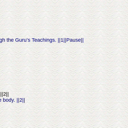
ugh the Guru’s Teachings. ||1||Pause||
|2||
 body. ||2||