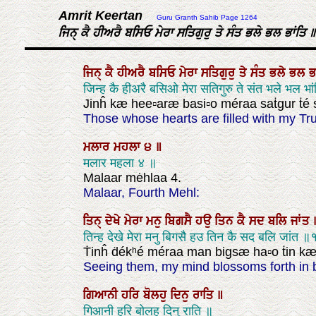
Amrit Keertan
Guru Granth Sahib Page 1264
ਜਿਨੑ ਕੈ ਹੀਅਰੈ ਬਸਿਓ ਮੇਰਾ ਸਤਿਗੁਰੁ ਤੇ ਸੰਤ ਭਲੇ ਭਲ ਭਾਂਤਿ ॥
ਜਿਨੑ
ਕੈ
ਹੀਅਰੈ
ਬਸਿਓ
ਮੇਰਾ
ਸਤਿਗੁਰੁ
ਤੇ
ਸੰਤ
ਭਲੇ
ਭਲ
ਭ
जिन्ह कै हीअरै बसिओ मेरा सतिगुरु ते संत भले भल भा
Jinĥ kæ hee▫aræ basi▫o méraa saṫgur ṫé s
Those whose hearts are filled with my Tr
ਮਲਾਰ
ਮਹਲਾ
੪
॥
मलार महला ४ ॥
Malaar mėhlaa 4.
Malaar, Fourth Mehl:
ਤਿਨੑ
ਦੇਖੇ
ਮੇਰਾ
ਮਨੁ
ਬਿਗਸੈ
ਹਉ
ਤਿਨ
ਕੈ
ਸਦ
ਬਲਿ
ਜਾਂਤ
तिन्ह देखे मेरा मनु बिगसै हउ तिन कै सद बलि जांत 
Ṫinĥ ḋékʰé méraa man bigsæ ha▫o ṫin kæ sa
Seeing them, my mind blossoms forth in bli
ਗਿਆਨੀ
ਹਰਿ
ਬੋਲਹੁ
ਦਿਨੁ
ਰਾਤਿ
॥
गिआनी हरि बोलहु दिनु राति ॥