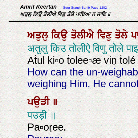
Amrit Keertan
Guru Granth Sahib Page 1282
ਅਤੁਲੁ ਕਿਉ ਤੋਲੀਐ ਵਿਣੁ ਤੋਲੇ ਪਾਇਆ ਨ ਜਾਇ ॥
ਅਤੁਲੁ
ਕਿਉ
ਤੋਲੀਐ
ਵਿਣੁ
ਤੋਲੇ
अतुलु किउ तोलीऐ विणु तोले प
Aṫul ki▫o ṫolee▫æ viṇ ṫolé
How can the un-weighab
weighing Him, He cannot
ਪਉੜੀ
॥
पउड़ी ॥
Pa▫oṛee.