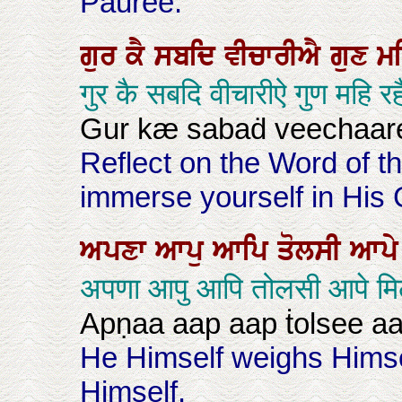
Pauree:
ਗੁਰ
ਕੈ
ਸਬਦਿ
ਵੀਚਾਰੀਐ
ਗੁਣ
ਮ
गुर कै सबदि वीचारीऐ गुण महि र
Gur kæ sabaḋ veechaar
Reflect on the Word of 
immerse yourself in His 
ਅਪਣਾ
ਆਪੁ
ਆਪਿ
ਤੋਲਸੀ
ਆਪ
अपणा आपु आपि तोलसी आपे मि
Apṇaa aap aap ṫolsee aa
He Himself weighs Himsel
Himself.