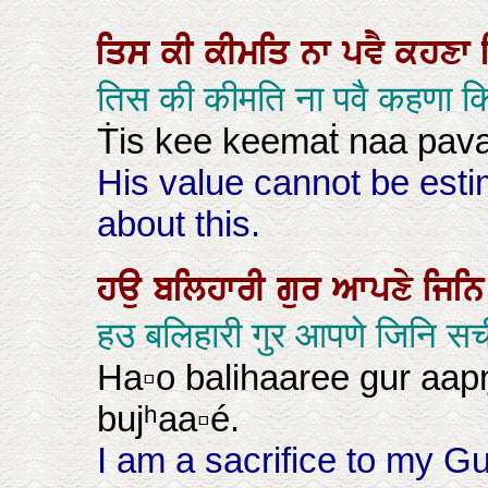
ਤਿਸ
ਕੀ
ਕੀਮਤਿ
ਨਾ
ਪਵੈ
ਕਹਣਾ
तिस की कीमति ना पवै कहणा क
Ṫis kee keemaṫ naa pavæ
His value cannot be esti
about this.
ਹਉ
ਬਲਿਹਾਰੀ
ਗੁਰ
ਆਪਣੇ
ਜਿਨ
हउ बलिहारी गुर आपणे जिनि सच
Ha▫o balihaaree gur aapṇ
bujʰaa▫é.
I am a sacrifice to my G