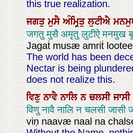
this true realization.
ਜਗਤੁ
ਮੁਸੈ
ਅੰਮ੍ਰਿਤੁ
ਲੁਟੀਐ
ਮਨਮ
जगतु मुसै अमृतु लुटीऐ मनमुख 
Jagaṫ musæ amriṫ loote
The world has been dece
Nectar is being plundere
does not realize this.
ਵਿਣੁ
ਨਾਵੈ
ਨਾਲਿ
ਨ
ਚਲਸੀ
ਜਾਸ
विणु नावै नालि न चलसी जासी 
viṇ naavæ naal na chals
Without the Name, nothin