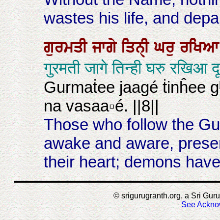
wastes his life, and depa
ਗੁਰਮਤੀ
ਜਾਗੇ
ਤਿਨੑੀ
ਘਰੁ
ਰਖਿ
गुरमती जागे तिन्ही घरु रखिआ
Gurmaṫee jaagé ṫinĥee gʰ
na vasaa▫é. ||8||
Those who follow the Gu
awake and aware, preser
their heart; demons have
© srigurugranth.org, a Sri Guru
See Ackno