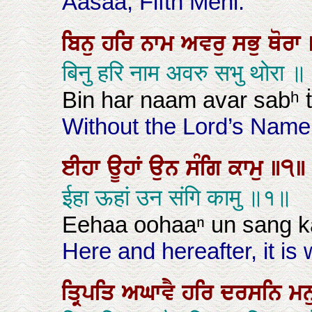
Aasaa, Fifth Mehl:
ਬਿਨੁ
ਹਰਿ
ਨਾਮ
ਅਵਰੁ
ਸਭੁ
ਥੋਰਾ
बिनु हरि नाम अवरु सभु थोरा ॥
Bin har naam avar sabʰ ṫ
Without the Lord’s Name,
ਈਹਾ
ਊਹਾਂ
ਉਨ
ਸੰਗਿ
ਕਾਮੁ
॥੧॥
ईहा ऊहां उन संगि कामु ॥१॥
Eehaa oohaaⁿ un sang ka
Here and hereafter, it is 
ਤ੍ਰਿਪਤਿ
ਅਘਾਵੈ
ਹਰਿ
ਦਰਸਨਿ
ਮਨ