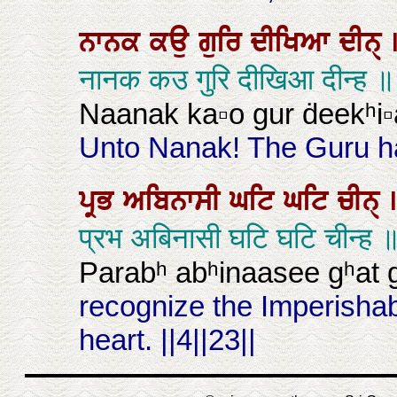
ਨਾਨਕ
ਕਉ
ਗੁਰਿ
ਦੀਖਿਆ
ਦੀਨੑ
नानक कउ गुरि दीखिआ दीन्ह ॥
Naanak ka▫o gur ḋeekʰi▫
Unto Nanak! The Guru ha
ਪ੍ਰਭ
ਅਬਿਨਾਸੀ
ਘਟਿ
ਘਟਿ
ਚੀਨੑ
प्रभ अबिनासी घटि घटि चीन्
Parabʰ abʰinaasee gʰat g
recognize the Imperisha
heart. ||4||23||