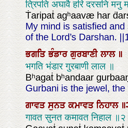
त्रिपति अघावै हरि दरसनि मनु
Ṫaripaṫ agʰaavæ har ḋar
My mind is satisfied and
of the Lord’s Darshan. ||
ਭਗਤਿ
ਭੰਡਾਰ
ਗੁਰਬਾਣੀ
ਲਾਲ
॥
भगति भंडार गुरबाणी लाल ॥
Bʰagaṫ bʰandaar gurbaaṇ
Gurbani is the jewel, the
ਗਾਵਤ
ਸੁਨਤ
ਕਮਾਵਤ
ਨਿਹਾਲ
॥
गावत सुनत कमावत निहाल ॥२