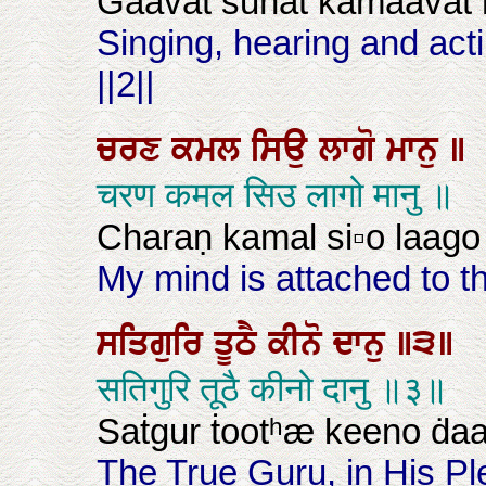
Gaavaṫ sunaṫ kamaavaṫ ni
Singing, hearing and acti
||2||
ਚਰਣ
ਕਮਲ
ਸਿਉ
ਲਾਗੋ
ਮਾਨੁ
॥
चरण कमल सिउ लागो मानु ॥
Charaṇ kamal si▫o laago
My mind is attached to t
ਸਤਿਗੁਰਿ
ਤੂਠੈ
ਕੀਨੋ
ਦਾਨੁ
॥੩॥
सतिगुरि तूठै कीनो दानु ॥३॥
Saṫgur ṫootʰæ keeno ḋaan
The True Guru, in His Plea