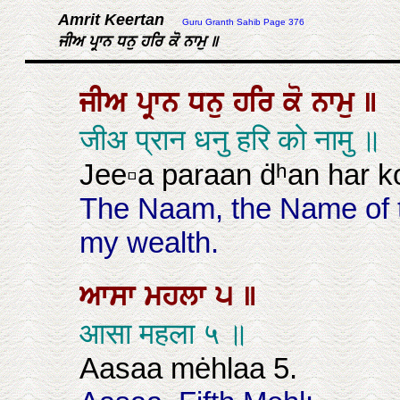
Amrit Keertan
Guru Granth Sahib Page 376
ਜੀਅ ਪ੍ਰਾਨ ਧਨੁ ਹਰਿ ਕੋ ਨਾਮੁ ॥
ਜੀਅ
ਪ੍ਰਾਨ
ਧਨੁ
ਹਰਿ
ਕੋ
ਨਾਮੁ
॥
जीअ प्रान धनु हरि को नामु ॥
Jee▫a paraan ḋʰan har k
The Naam, the Name of th
my wealth.
ਆਸਾ
ਮਹਲਾ
੫
॥
आसा महला ५ ॥
Aasaa mėhlaa 5.