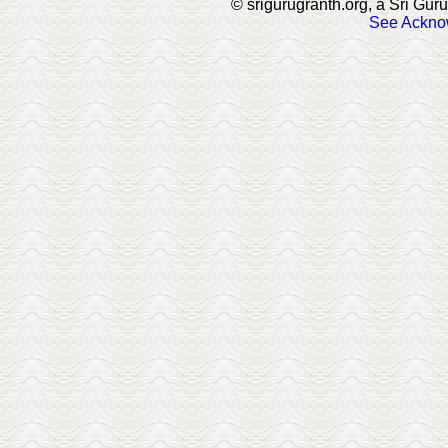
© srigurugranth.org, a Sri Guru
See Ackno