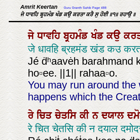
Amrit Keertan
Guru Granth Sahib Page 488
ਜੇ ਧਾਵਹਿ ਬ੍ਰਹਮੰਡ ਖੰਡ ਕਉ ਕਰਤਾ ਕਰੈ ਸੁ ਹੋਈ ॥੧॥ ਰਹਾਉ ॥
ਜੇ
ਧਾਵਹਿ
ਬ੍ਰਹਮੰਡ
ਖੰਡ
ਕਉ
ਕਰ
जे धावहि ब्रहमंड खंड कउ कर
Jé ḋʰaavėh barahmand k
ho▫ee. ||1|| rahaa▫o.
You may run around the w
happens which the Creato
ਰੇ
ਚਿਤ
ਚੇਤਸਿ
ਕੀ
ਨ
ਦਯਾਲ
ਦਮ
रे चित चेतसि की न दयाल दमो