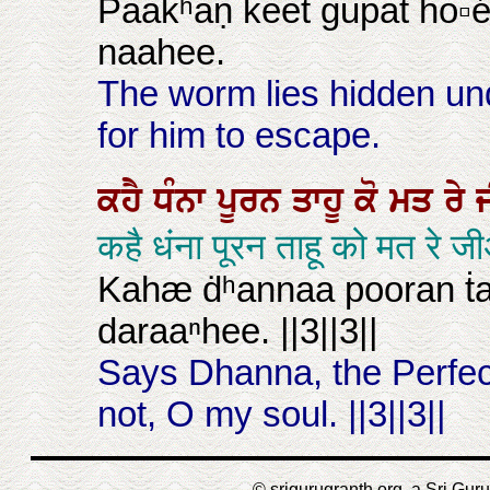
Paakʰaṇ keet gupaṫ ho▫é
naahee.
The worm lies hidden und
for him to escape.
ਕਹੈ
ਧੰਨਾ
ਪੂਰਨ
ਤਾਹੂ
ਕੋ
ਮਤ
ਰੇ
कहै धंना पूरन ताहू को मत रे 
Kahæ ḋʰannaa pooran ṫa
daraaⁿhee. ||3||3||
Says Dhanna, the Perfect
not, O my soul. ||3||3||
© srigurugranth.org, a Sri Guru