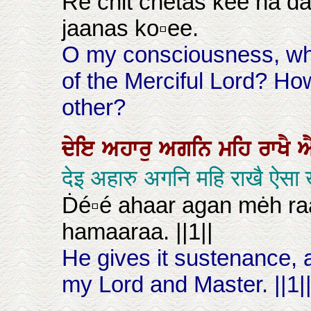
Ré chiṫ chéṫas kee na ḋ
jaanas ko▫ee.
O my consciousness, wh
of the Merciful Lord? H
other?
ਦੇਇ
ਅਹਾਰੁ
ਅਗਨਿ
ਮਹਿ
ਰਾਖੈ
देइ अहारु अगनि महि राखै ऐसा
Ḋé▫é ahaar agan mėh r
hamaaraa. ||1||
He gives it sustenance, an
my Lord and Master. ||1|