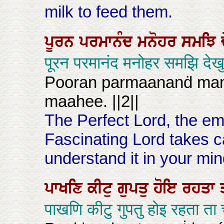
milk to feed them.
ਪੂਰਨ
ਪਰਮਾਨੰਦ
ਮਨੋਹਰ
ਸਮਝਿ
पूरन परमानंद मनोहर समझि दे
Pooran parmaananḋ man
maahee. ||2||
The Perfect Lord, the em
Fascinating Lord takes c
understand it in your mind
ਪਾਖਣਿ
ਕੀਟੁ
ਗੁਪਤੁ
ਹੋਇ
ਰਹਤਾ
पाखणि कीटु गुपतु होइ रहता ता 