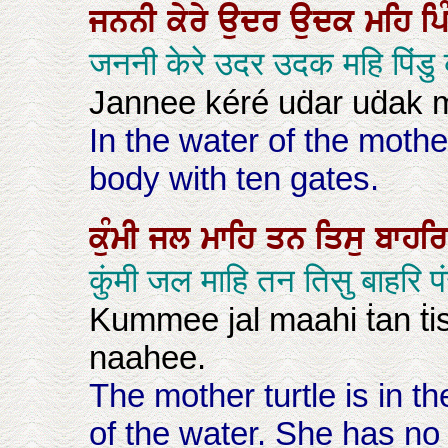
ਜਨਨੀ
ਕੇਰੇ
ਉਦਰ
ਉਦਕ
ਮਹਿ
ਪਿ
जननी केरे उदर उदक महि पिंड
Jannee kéré uḋar uḋak m
In the water of the moth
body with ten gates.
ਕੁੰਮੀ
ਜਲ
ਮਾਹਿ
ਤਨ
ਤਿਸੁ
ਬਾਹਰ
कुंमी जल माहि तन तिसु बाहरि 
Kummee jal maahi ṫan ṫis
naahee.
The mother turtle is in t
of the water. She has no