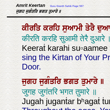
Amrit Keertan
Guru Granth Sahib Page 567
ਜੁਗਹ ਜੁਗੰਤਰਿ ਭਗਤ ਤੁਮਾਰੇ ॥
ਕੀਰਤਿ
ਕਰਹਿ
ਸੁਆਮੀ
ਤੇਰੈ
ਦੁਆ
कीरति करहि सुआमी तेरै दुआरे 
Keeraṫ karahi su▫aamee 
sing the Kirtan of Your P
Door.
ਜੁਗਹ
ਜੁਗੰਤਰਿ
ਭਗਤ
ਤੁਮਾਰੇ
॥
जुगह जुगंतरि भगत तुमारे ॥
Jugah juganṫar bʰagaṫ ṫ