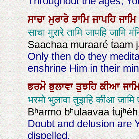
Throughout the ages, Yo
ਸਾਚਾ
ਮੁਰਾਰੇ
ਤਾਮਿ
ਜਾਪਹਿ
ਜਾਮ
साचा मुरारे तामि जापहि जामि मं
Saachaa muraaré ṫaam 
Only then do they medita
enshrine Him in their mi
ਭਰਮੋ
ਭੁਲਾਵਾ
ਤੁਝਹਿ
ਕੀਆ
ਜਾਮ
भरमो भुलावा तुझहि कीआ जामि ए
Bʰarmo bʰulaavaa ṫujʰė
Doubt and delusion are 
dispelled,