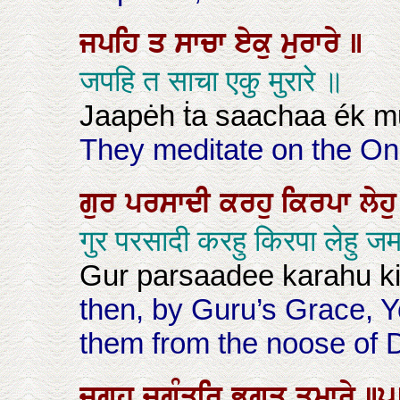
ਜਪਹਿ
ਤ
ਸਾਚਾ
ਏਕੁ
ਮੁਰਾਰੇ
॥
जपहि त साचा एकु मुरारे ॥
Jaapėh ṫa saachaa ék m
They meditate on the On
ਗੁਰ
ਪਰਸਾਦੀ
ਕਰਹੁ
ਕਿਰਪਾ
ਲੇਹ
गुर परसादी करहु किरपा लेहु जम
Gur parsaadee karahu ki
then, by Guru’s Grace, 
them from the noose of 
ਜੁਗਹ
ਜੁਗੰਤਰਿ
ਭਗਤ
ਤੁਮਾਰੇ
॥੫