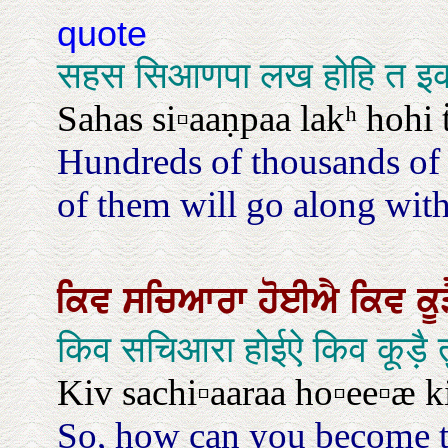
quote
सहस सिआणपा लख होहि त इक
Sahas si▫aaṇpaa lakʰ hohi 
Hundreds of thousands of c
of them will go along with
ਕਿਵ
ਸਚਿਆਰਾ
ਹੋਈਐ
ਕਿਵ
ਕੂ
किव सचिआरा होईऐ किव कूड़ै त
Kiv sachi▫aaraa ho▫ee▫æ k
So, how can you become t