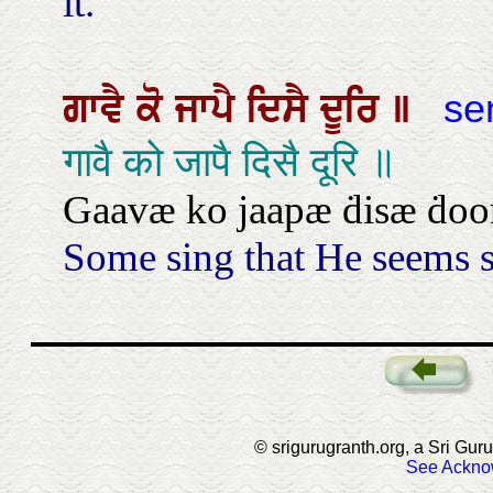
it.
ਗਾਵੈ
ਕੋ
ਜਾਪੈ
ਦਿਸੈ
ਦੂਰਿ
॥
sen
गावै को जापै दिसै दूरि ॥
Gaavæ ko jaapæ ḋisæ ḋoor
Some sing that He seems s
© srigurugranth.org, a Sri Guru
See Ackno