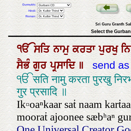
Gurmukhi:
Hindi:
Roman:
Sri Guru Granth Sa
Select the Gurban
ੴ
ਸਤਿ
ਨਾਮੁ
ਕਰਤਾ
ਪੁਰਖੁ
ਨ
ਸੈਭੰ
ਗੁਰ
ਪ੍ਰਸਾਦਿ
॥
send as
ੴ सति नामु करता पुरखु निरभ
गुर प्रसादि ॥
Ik▫oaⁿkaar saṫ naam karṫaa
mooraṫ ajoonee sæbʰaⁿ gur
One Universal Creator Go