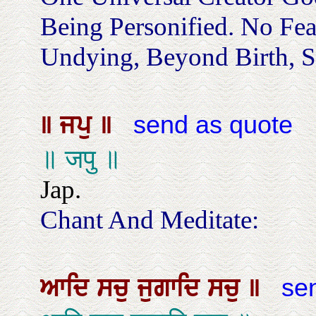
Being Personified. No Fe
Undying, Beyond Birth, Se
॥
ਜਪੁ
॥
send as quote
॥ जपु ॥
Jap.
Chant And Meditate:
ਆਦਿ
ਸਚੁ
ਜੁਗਾਦਿ
ਸਚੁ
॥
sen