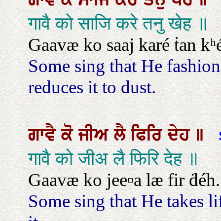
गावै को साजि करे तनु खेह ॥
Gaavæ ko saaj karé ṫan kʰ
Some sing that He fashion
reduces it to dust.
ਗਾਵੈ
ਕੋ
ਜੀਅ
ਲੈ
ਫਿਰਿ
ਦੇਹ
॥
गावै को जीअ लै फिरि देह ॥
Gaavæ ko jee▫a læ fir ḋéh.
Some sing that He takes li