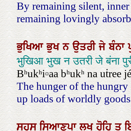
By remaining silent, inner
remaining lovingly absorb
ਭੁਖਿਆ
ਭੁਖ
ਨ
ਉਤਰੀ
ਜੇ
ਬੰਨਾ
भुखिआ भुख न उतरी जे बंना प
Bʰukʰi▫aa bʰukʰ na uṫree j
The hunger of the hungry 
up loads of worldly goods
ਸਹਸ
ਸਿਆਣਪਾ
ਲਖ
ਹੋਹਿ
ਤ