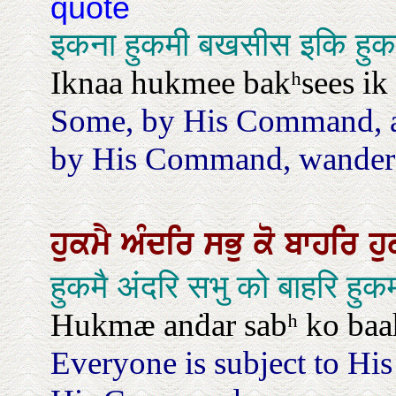
quote
इकना हुकमी बखसीस इकि हुक
Iknaa hukmee bakʰsees ik
Some, by His Command, are
by His Command, wander a
ਹੁਕਮੈ
ਅੰਦਰਿ
ਸਭੁ
ਕੋ
ਬਾਹਰਿ
ਹ
हुकमै अंदरि सभु को बाहरि हु
Hukmæ anḋar sabʰ ko baa
Everyone is subject to H