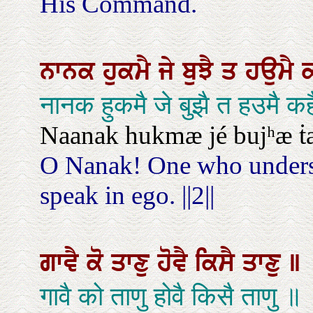
His Command.
ਨਾਨਕ
ਹੁਕਮੈ
ਜੇ
ਬੁਝੈ
ਤ
ਹਉਮੈ
नानक हुकमै जे बुझै त हउमै 
Naanak hukmæ jé bujʰæ ṫa
O Nanak! One who unders
speak in ego. ||2||
ਗਾਵੈ
ਕੋ
ਤਾਣੁ
ਹੋਵੈ
ਕਿਸੈ
ਤਾਣੁ
॥
गावै को ताणु होवै किसै ताणु ॥