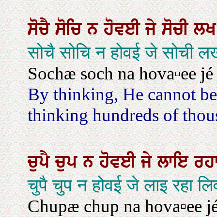
ਸੋਚੈ
ਸੋਚਿ
ਨ
ਹੋਵਈ
ਜੇ
ਸੋਚੀ
ਲ
सोचै सोचि न होवई जे सोची ल
Sochæ soch na hova▫ee jé 
By thinking, He cannot be
thinking hundreds of thou
ਚੁਪੈ
ਚੁਪ
ਨ
ਹੋਵਈ
ਜੇ
ਲਾਇ
ਰਹ
चुपै चुप न होवई जे लाइ रहा ल
Chupæ chup na hova▫ee jé l