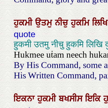
ਹੁਕਮੀ
ਉਤਮੁ
ਨੀਚੁ
ਹੁਕਮਿ
ਲਿਖ
quote
हुकमी उतमु नीचु हुकमि लिखि
Hukmee uṫam neech hukam 
By His Command, some ar
His Written Command, pain
ਇਕਨਾ
ਹੁਕਮੀ
ਬਖਸੀਸ
ਇਕਿ
ਹ