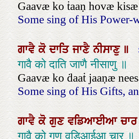
Gaavæ ko ṫaaṇ hovæ kisæ 
Some sing of His Power-w
ਗਾਵੈ
ਕੋ
ਦਾਤਿ
ਜਾਣੈ
ਨੀਸਾਣੁ
॥
गावै को दाति जाणै नीसाणु ॥
Gaavæ ko ḋaaṫ jaaṇæ nees
Some sing of His Gifts, a
ਗਾਵੈ
ਕੋ
ਗੁਣ
ਵਡਿਆਈਆ
ਚਾ
गावै को गुण वडिआईआ चार ॥