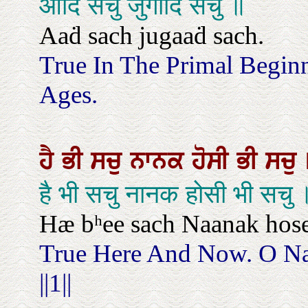
आदि सचु जुगादि सचु ॥
Aaḋ sach jugaaḋ sach.
True In The Primal Begin
Ages.
ਹੈ
ਭੀ
ਸਚੁ
ਨਾਨਕ
ਹੋਸੀ
ਭੀ
ਸਚੁ
है भी सचु नानक होसी भी सचु
Hæ bʰee sach Naanak hosee 
True Here And Now. O Na
||1||