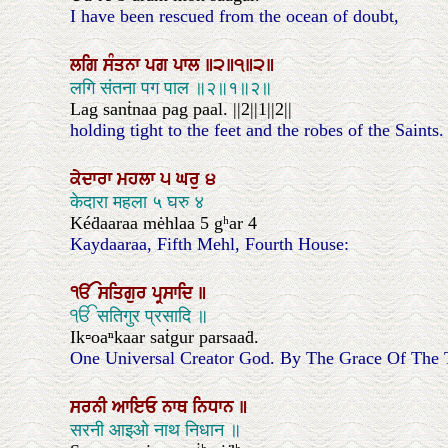
I have been rescued from the ocean of doubt,
ਲਗਿ
ਸੰਤਨਾ
ਪਗ
ਪਾਲ
॥੨॥੧॥੨॥
लगि संतना पग पाल ॥२॥१॥२॥
Lag sanṫnaa pag paal. ||2||1||2||
holding tight to the feet and the robes of the Saints. ||
ਕੇਦਾਰਾ
ਮਹਲਾ
੫
ਘਰੁ
੪
केदारा महला ५ घरु ४
Kéḋaaraa mėhlaa 5 gʰar 4
Kaydaaraa, Fifth Mehl, Fourth House:
ੴ
ਸਤਿਗੁਰ
ਪ੍ਰਸਾਦਿ
॥
ੴ सतिगुर प्रसादि ॥
Ik▫oaⁿkaar saṫgur parsaaḋ.
One Universal Creator God. By The Grace Of The 
ਸਰਨੀ
ਆਇਓ
ਨਾਥ
ਨਿਧਾਨ
॥
सरनी आइओ नाथ निधान ॥