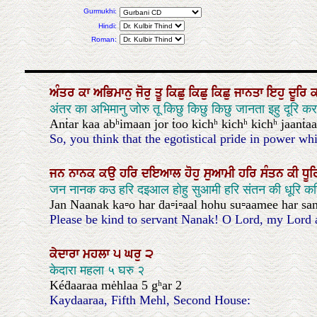
Gurmukhi:
Hindi:
Roman:
ਅੰਤਰ
ਕਾ
ਅਭਿਮਾਨੁ
ਜੋਰੁ
ਤੂ
ਕਿਛੁ
ਕਿਛੁ
ਕਿਛੁ
ਜਾਨਤਾ
ਇਹੁ
ਦੂਰਿ
अंतर का अभिमानु जोरु तू किछु किछु किछु जानता इहु दूरि क
Anṫar kaa abʰimaan jor ṫoo kichʰ kichʰ kichʰ jaanṫa
So, you think that the egotistical pride in power whi
ਜਨ
ਨਾਨਕ
ਕਉ
ਹਰਿ
ਦਇਆਲ
ਹੋਹੁ
ਸੁਆਮੀ
ਹਰਿ
ਸੰਤਨ
ਕੀ
ਧੂ
जन नानक कउ हरि दइआल होहु सुआमी हरि संतन की धूरि 
Jan Naanak ka▫o har ḋa▫i▫aal hohu su▫aamee har sanṫa
Please be kind to servant Nanak! O Lord, my Lord and
ਕੇਦਾਰਾ
ਮਹਲਾ
੫
ਘਰੁ
੨
केदारा महला ५ घरु २
Kéḋaaraa mėhlaa 5 gʰar 2
Kaydaaraa, Fifth Mehl, Second House: