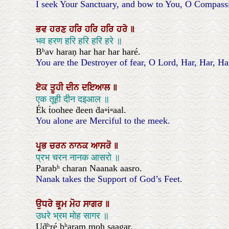
I seek Your Sanctuary, and bow to You, O Compass
ਭਵ
ਹਰਣ
ਹਰਿ
ਹਰਿ
ਹਰਿ
ਹਰੇ
॥
भव हरण हरि हरि हरि हरे ॥
Bʰav haraṇ har har har haré.
You are the Destroyer of fear, O Lord, Har, Har, Ha
ਏਕ
ਤੂਹੀ
ਦੀਨ
ਦਇਆਲ
॥
एक तूही दीन दइआल ॥
Ék ṫoohee ḋeen ḋa▫i▫aal.
You alone are Merciful to the meek.
ਪ੍ਰਭ
ਚਰਨ
ਨਾਨਕ
ਆਸਰੋ
॥
प्रभ चरन नानक आसरो ॥
Parabʰ charan Naanak aasro.
Nanak takes the Support of God’s Feet.
ਉਧਰੇ
ਭ੍ਰਮ
ਮੋਹ
ਸਾਗਰ
॥
उधरे भ्रम मोह सागर ॥
Uḋʰré bʰaram moh saagar.