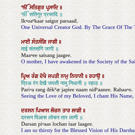
ੴ
ਸਤਿਗੁਰ
ਪ੍ਰਸਾਦਿ
॥
ੴ सतिगुर प्रसादि ॥
Ik▫oaⁿkaar saṫgur parsaaḋ.
One Universal Creator God. By The Grace Of The 
ਮਾਈ
ਸੰਤਸੰਗਿ
ਜਾਗੀ
॥
माई संतसंगि जागी ॥
Maa▫ee saṫsang jaagee.
O mother, I have awakened in the Society of the Sai
ਪ੍ਰਿਅ
ਰੰਗ
ਦੇਖੈ
ਜਪਤੀ
ਨਾਮੁ
ਨਿਧਾਨੀ
॥
ਰਹਾਉ
॥
प्रिअ रंग देखै जपती नामु निधानी ॥ रहाउ ॥
Pari▫a rang ḋékʰæ japṫee naam niḋʰaanee. Rahaa▫o.
Seeing the Love of my Beloved, I chant His Name, th
ਦਰਸਨ
ਪਿਆਸ
ਲੋਚਨ
ਤਾਰ
ਲਾਗੀ
॥
दरसन पिआस लोचन तार लागी ॥
Ḋarsan pi▫aas lochan ṫaar laagee.
I am so thirsty for the Blessed Vision of His Dars