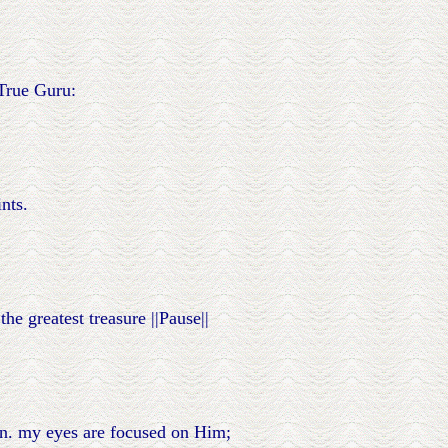
True Guru:
nts.
e greatest treasure ||Pause||
han. my eyes are focused on Him;