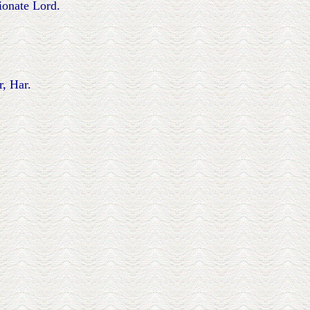
ionate Lord.
r, Har.