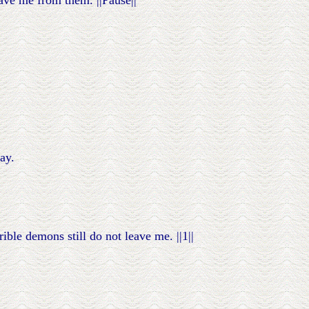
ave me from them. ||Pause||
ay.
rible demons still do not leave me. ||1||