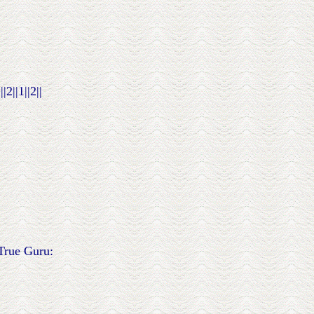
2||1||2||
True Guru: