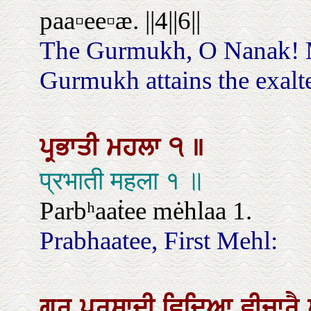
paa▫ee▫æ. ||4||6||
The Gurmukh, O Nanak! Me
Gurmukh attains the exalted 
ਪ੍ਰਭਾਤੀ
ਮਹਲਾ
੧
॥
प्रभाती महला १ ॥
Parbʰaaṫee mėhlaa 1.
Prabhaatee, First Mehl:
ਗੁਰ
ਪਰਸਾਦੀ
ਵਿਦਿਆ
ਵੀਚਾਰੈ