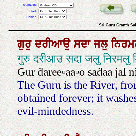
Gurmukhi:
Hindi:
Roman:
Sri Guru Granth Sa
ਗੁਰੁ
ਦਰੀਆਉ
ਸਦਾ
ਜਲੁ
ਨਿਰਮ
गुरु दरीआउ सदा जलु निरमलु म
Gur ḋaree▫aa▫o saḋaa jal 
The Guru is the River, fr
obtained forever; it washe
evil-mindedness.