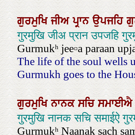
ਗੁਰਮੁਖਿ
ਜੀਅ
ਪ੍ਰਾਨ
ਉਪਜਹਿ
ਗ
गुरमुखि जीअ प्रान उपजहि गु
Gurmukʰ jee▫a paraan upja
The life of the soul wells
Gurmukh goes to the Hou
ਗੁਰਮੁਖਿ
ਨਾਨਕ
ਸਚਿ
ਸਮਾਈ
गुरमुखि नानक सचि समाईऐ गु
Gurmukʰ Naanak sach sam