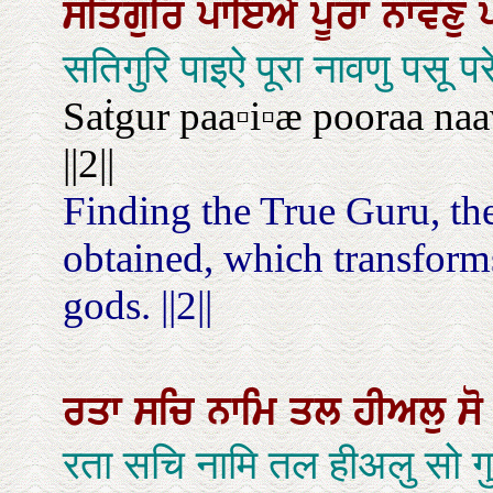
ਸਤਿਗੁਰਿ
ਪਾਇਐ
ਪੂਰਾ
ਨਾਵਣੁ
सतिगुरि पाइऐ पूरा नावणु पसू प
Saṫgur paa▫i▫æ pooraa naa
||2||
Finding the True Guru, the
obtained, which transform
gods. ||2||
ਰਤਾ
ਸਚਿ
ਨਾਮਿ
ਤਲ
ਹੀਅਲੁ
ਸ
रता सचि नामि तल हीअलु सो ग