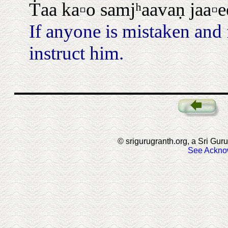
Ṫaa ka▫o samjʰaavaṇ jaa▫e
If anyone is mistaken and
instruct him.
© srigurugranth.org, a Sri Guru
See Ackno