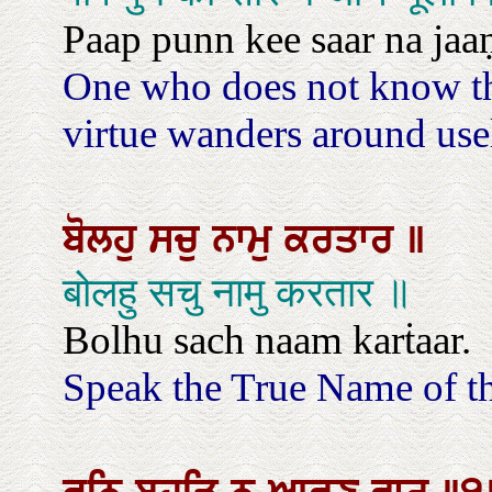
Paap punn kee saar na jaaṇæ
One who does not know th
virtue wanders around usele
ਬੋਲਹੁ
ਸਚੁ
ਨਾਮੁ
ਕਰਤਾਰ
॥
बोलहु सचु नामु करतार ॥
Bolhu sach naam karṫaar.
Speak the True Name of th