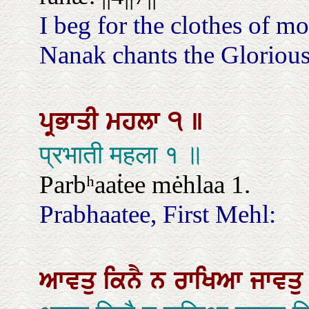
I beg for the clothes of m
Nanak chants the Glorious P
ਪ੍ਰਭਾਤੀ
ਮਹਲਾ
੧
॥
प्रभाती महला १ ॥
Parbʰaaṫee mėhlaa 1.
Prabhaatee, First Mehl:
ਆਵਤੁ
ਕਿਨੈ
ਨ
ਰਾਖਿਆ
ਜਾਵਤ