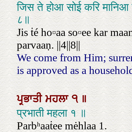
जिस ते होआ सोई करि मानिआ 
८॥
Jis ṫé ho▫aa so▫ee kar maa
parvaaṇ. ||4||8||
We come from Him; surre
is approved as a householde
ਪ੍ਰਭਾਤੀ
ਮਹਲਾ
੧
॥
प्रभाती महला १ ॥
Parbʰaaṫee mėhlaa 1.