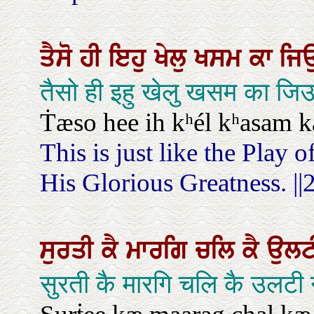
ਤੈਸੋ
ਹੀ
ਇਹੁ
ਖੇਲੁ
ਖਸਮ
ਕਾ
ਜਿ
तैसो ही इहु खेलु खसम का 
Ṫæso hee ih kʰél kʰasam kaa
This is just like the Play 
His Glorious Greatness. ||2
ਸੁਰਤੀ
ਕੈ
ਮਾਰਗਿ
ਚਲਿ
ਕੈ
ਉਲ
सुरती कै मारगि चलि कै उलटी 