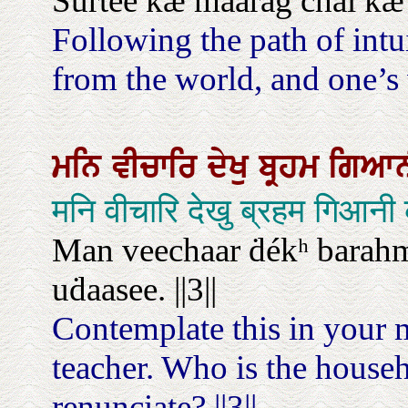
Surṫee kæ maarag chal kæ 
Following the path of intu
from the world, and one’s 
ਮਨਿ
ਵੀਚਾਰਿ
ਦੇਖੁ
ਬ੍ਰਹਮ
ਗਿਆ
मनि वीचारि देखु ब्रहम गिआन
Man veechaar ḋékʰ barahm
uḋaasee. ||3||
Contemplate this in your m
teacher. Who is the househ
renunciate? ||3||