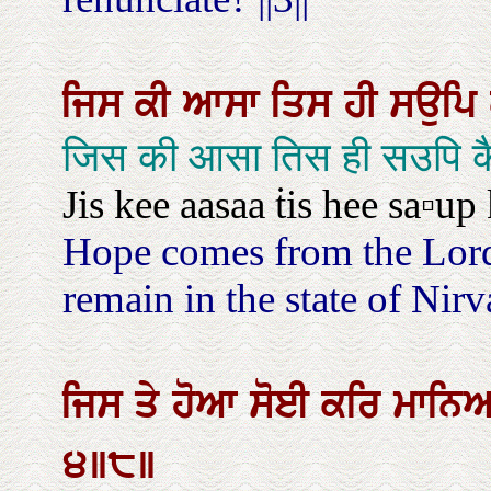
ਜਿਸ
ਕੀ
ਆਸਾ
ਤਿਸ
ਹੀ
ਸਉਪਿ
जिस की आसा तिस ही सउपि कै
Jis kee aasaa ṫis hee sa▫up
Hope comes from the Lord
remain in the state of Nirv
ਜਿਸ
ਤੇ
ਹੋਆ
ਸੋਈ
ਕਰਿ
ਮਾਨ
੪॥੮॥