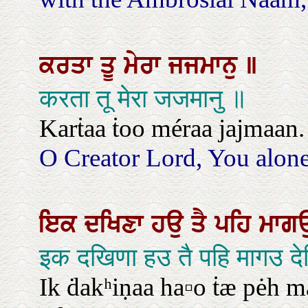
ਕਰਤਾ
ਤੂ
ਮੇਰਾ
ਜਜਮਾਨੁ
॥
करता तू मेरा जजमानु ॥
Karṫaa ṫoo méraa jajmaan.
O Creator Lord, You alone
ਇਕ
ਦਖਿਣਾ
ਹਉ
ਤੈ
ਪਹਿ
ਮਾਗ
इक दखिणा हउ तै पहि मागउ द
Ik ḋakʰiṇaa ha▫o ṫæ pėh m