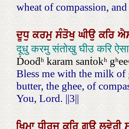
wheat of compassion, and t
ਦੂਧੁ
ਕਰਮੁ
ਸੰਤੋਖੁ
ਘੀਉ
ਕਰਿ
ਐ
दूधु करमु संतोखु घीउ करि ऐस
Ḋooḋʰ karam sanṫokʰ gʰee▫
Bless me with the milk of 
butter, the ghee, of compas
You, Lord. ||3||
ਖਿਮਾ
ਧੀਰਜੁ
ਕਰਿ
ਗਊ
ਲਵੇਰੀ