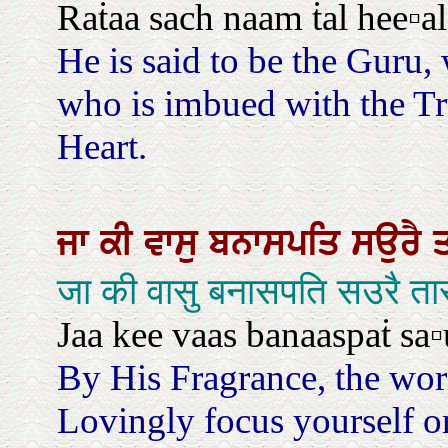
Raṫaa sach naam ṫal hee▫a
He is said to be the Guru,
who is imbued with the T
Heart.
ਜਾ
ਕੀ
ਵਾਸੁ
ਬਨਾਸਪਤਿ
ਸਉਰੈ
जा की वासु बनासपति सउरै त
Jaa kee vaas banaaspaṫ sa▫u
By His Fragrance, the wor
Lovingly focus yourself on 