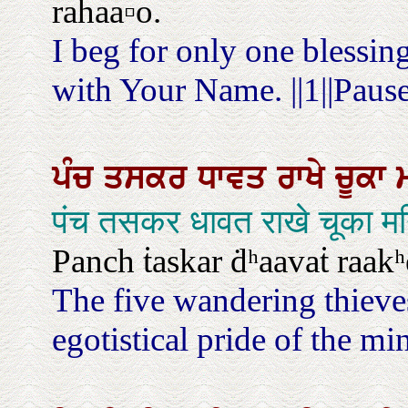
rahaa▫o.
I beg for only one blessin
with Your Name. ||1||Pause
ਪੰਚ
ਤਸਕਰ
ਧਾਵਤ
ਰਾਖੇ
ਚੂਕਾ
पंच तसकर धावत राखे चूका म
Panch ṫaskar ḋʰaavaṫ raak
The five wandering thieves
egotistical pride of the mi