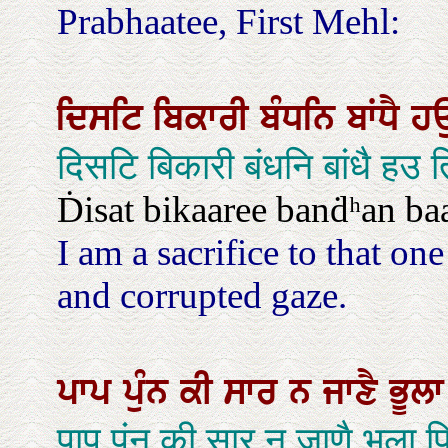
Prabhaatee, First Mehl:
ਦਿਸਟਿ
ਬਿਕਾਰੀ
ਬੰਧਨਿ
ਬਾਂਧੈ
ਹ
दिसटि बिकारी बंधनि बांधै हउ
Ḋisat bikaaree banḋʰan baa
I am a sacrifice to that o
and corrupted gaze.
ਪਾਪ
ਪੁੰਨ
ਕੀ
ਸਾਰ
ਨ
ਜਾਣੈ
ਭੂਲ
पाप पुंन की सार न जाणै भूला