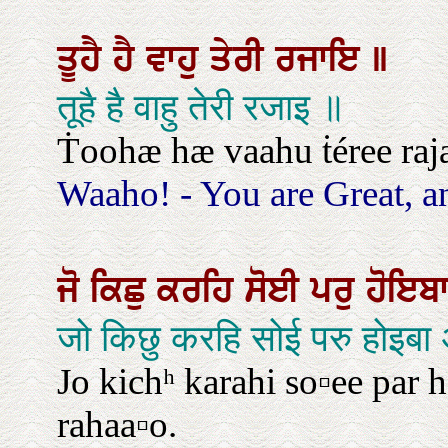
ਤੂਹੈ
ਹੈ
ਵਾਹੁ
ਤੇਰੀ
ਰਜਾਇ
॥
तूहै है वाहु तेरी रजाइ ॥
Ṫoohæ hæ vaahu ṫéree raja
Waaho! - You are Great, a
ਜੋ
ਕਿਛੁ
ਕਰਹਿ
ਸੋਈ
ਪਰੁ
ਹੋਇਬ
जो किछु करहि सोई परु होइब
Jo kichʰ karahi so▫ee par ho
rahaa▫o.