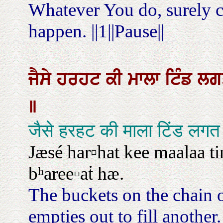
Whatever You do, surely c
happen. ||1||Pause||
ਜੈਸੇ
ਹਰਹਟ
ਕੀ
ਮਾਲਾ
ਟਿੰਡ
ਲ
॥
जैसे हरहट की माला टिंड लगत
Jæsé har▫hat kee maalaa ti
bʰaree▫aṫ hæ.
The buckets on the chain o
empties out to fill another.