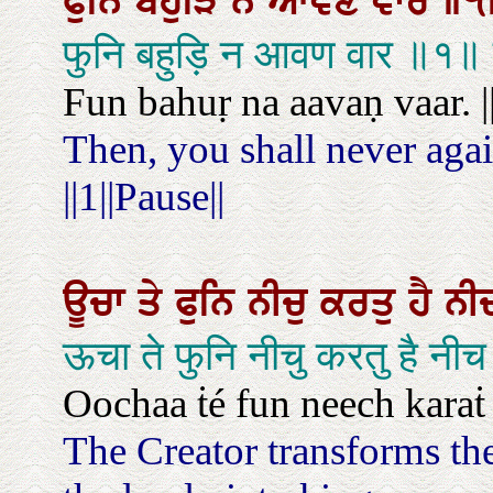
ਫੁਨਿ
ਬਹੁੜਿ
ਨ
ਆਵਣ
ਵਾਰ
॥੧
फुनि बहुड़ि न आवण वार ॥१॥
Fun bahuṛ na aavaṇ vaar. ||
Then, you shall never agai
||1||Pause||
ਊਚਾ
ਤੇ
ਫੁਨਿ
ਨੀਚੁ
ਕਰਤੁ
ਹੈ
ਨੀ
ऊचा ते फुनि नीचु करतु है नीच
Oochaa ṫé fun neech karaṫ
The Creator transforms th