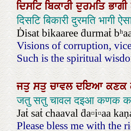
ਦਿਸਟਿ
ਬਿਕਾਰੀ
ਦੁਰਮਤਿ
ਭਾਗੀ
दिसटि बिकारी दुरमति भागी ऐ
Ḋisat bikaaree ḋurmaṫ bʰaa
Visions of corruption, vi
Such is the spiritual wisdo
ਜਤੁ
ਸਤੁ
ਚਾਵਲ
ਦਇਆ
ਕਣਕ
जतु सतु चावल दइआ कणक करि 
Jaṫ saṫ chaaval ḋa▫i▫aa ka
Please bless me with the ric