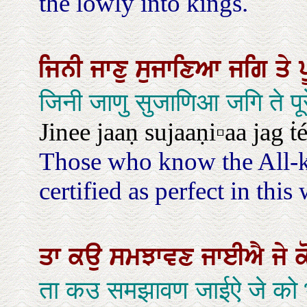
the lowly into kings.
ਜਿਨੀ
ਜਾਣੁ
ਸੁਜਾਣਿਆ
ਜਗਿ
ਤੇ
जिनी जाणु सुजाणिआ जगि ते पू
Jinee jaaṇ sujaaṇi▫aa jag ṫé
Those who know the All-
certified as perfect in this w
ਤਾ
ਕਉ
ਸਮਝਾਵਣ
ਜਾਈਐ
ਜੇ
ता कउ समझावण जाईऐ जे को भ