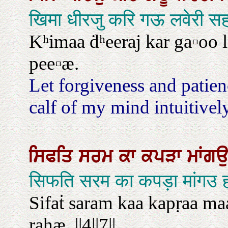
खिमा धीरजु करि गऊ लवेरी सह
Kʰimaa ḋʰeeraj kar ga▫oo l
pee▫æ.
Let forgiveness and patie
calf of my mind intuitively
ਸਿਫਤਿ
ਸਰਮ
ਕਾ
ਕਪੜਾ
ਮਾਂਗ
सिफति सरम का कपड़ा मांगउ 
Sifaṫ saram kaa kapṛaa ma
rahæ. ||4||7||