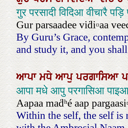
गुर परसादी विदिआ वीचारै पड़ि 
Gur parsaadee viḋi▫aa ve
By Guru’s Grace, contempl
and study it, and you shal
ਆਪਾ
ਮਧੇ
ਆਪੁ
ਪਰਗਾਸਿਆ
आपा मधे आपु परगासिआ पाइआ
Aapaa maḋʰé aap pargaasi▫a
Within the self, the self i
with the Ambrosial Naam, t