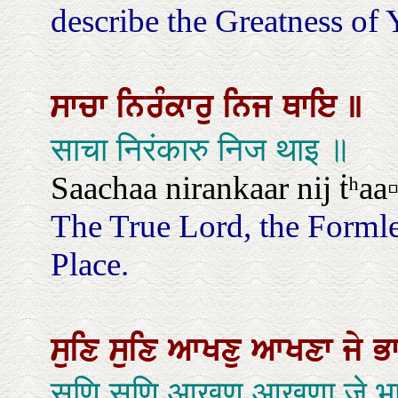
describe the Greatness of 
ਸਾਚਾ
ਨਿਰੰਕਾਰੁ
ਨਿਜ
ਥਾਇ
॥
साचा निरंकारु निज थाइ ॥
Saachaa nirankaar nij ṫʰaa▫
The True Lord, the Formle
Place.
ਸੁਣਿ
ਸੁਣਿ
ਆਖਣੁ
ਆਖਣਾ
ਜੇ
ਭ
सुणि सुणि आखणु आखणा जे भा