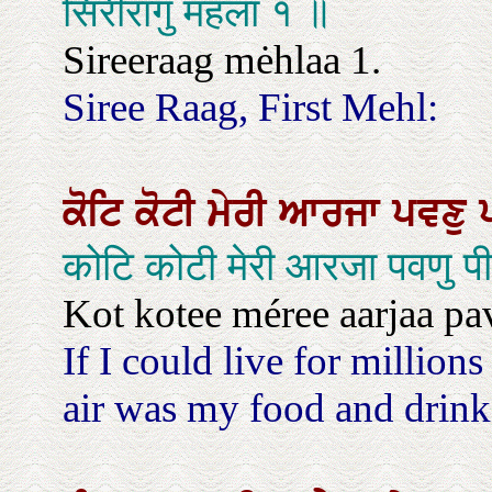
सिरीरागु महला १ ॥
Sireeraag mėhlaa 1.
Siree Raag, First Mehl:
ਕੋਟਿ
ਕੋਟੀ
ਮੇਰੀ
ਆਰਜਾ
ਪਵਣੁ
कोटि कोटी मेरी आरजा पवणु 
Kot kotee méree aarjaa pa
If I could live for millions
air was my food and drink