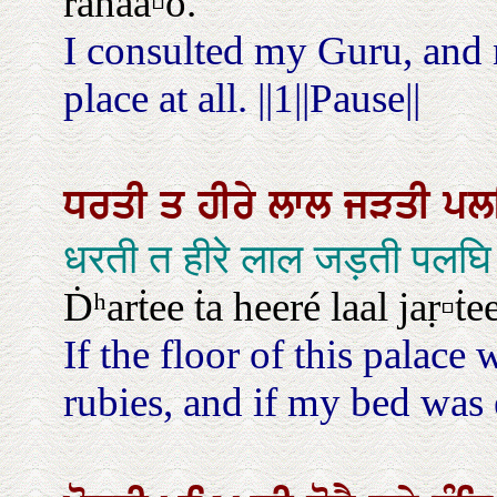
rahaa▫o.
I consulted my Guru, and n
place at all. ||1||Pause||
ਧਰਤੀ
ਤ
ਹੀਰੇ
ਲਾਲ
ਜੜਤੀ
ਪਲ
धरती त हीरे लाल जड़ती पलघ
Ḋʰarṫee ṫa heeré laal jaṛ▫ṫe
If the floor of this palac
rubies, and if my bed was 