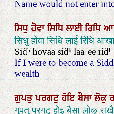
Name would not enter into
ਸਿਧੁ
ਹੋਵਾ
ਸਿਧਿ
ਲਾਈ
ਰਿਧਿ
ਆ
सिधु होवा सिधि लाई रिधि आ
Siḋʰ hovaa siḋʰ laa▫ee riḋʰ
If I were to become a Si
wealth
ਗੁਪਤੁ
ਪਰਗਟੁ
ਹੋਇ
ਬੈਸਾ
ਲੋਕੁ
ਰ
गुपतु परगटु होइ बैसा लोकु राख