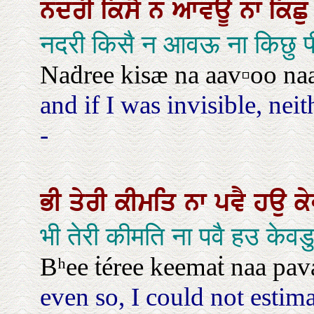
ਨਦਰੀ
ਕਿਸੈ
ਨ
ਆਵਊ
ਨਾ
ਕਿਛ
नदरी किसै न आवऊ ना किछु 
Naḋree kisæ na aav▫oo naa
and if I was invisible, nei
-
ਭੀ
ਤੇਰੀ
ਕੀਮਤਿ
ਨਾ
ਪਵੈ
ਹਉ
ਕ
भी तेरी कीमति ना पवै हउ के
Bʰee ṫéree keemaṫ naa pavæ
even so, I could not estim