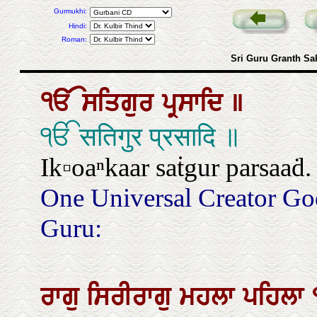
Gurmukhi:
Hindi:
Roman:
Sri Guru Granth Sa
ੴ
ਸਤਿਗੁਰ
ਪ੍ਰਸਾਦਿ
॥
ੴ सतिगुर प्रसादि ॥
Ik▫oaⁿkaar saṫgur parsaaḋ.
One Universal Creator Go
Guru:
ਰਾਗੁ
ਸਿਰੀਰਾਗੁ
ਮਹਲਾ
ਪਹਿਲਾ