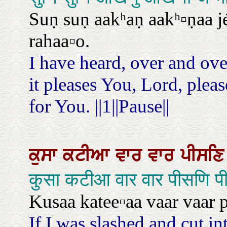
Suṇ suṇ aakʰaṇ aakʰ▫ṇaa jé
rahaa▫o.
I have heard, over and over 
it pleases You, Lord, pleas
for You. ||1||Pause||
ਕੁਸਾ
ਕਟੀਆ
ਵਾਰ
ਵਾਰ
ਪੀਸਣ
कुसा कटीआ वार वार पीसणि प
Kusaa katee▫aa vaar vaar 
If I was slashed and cut in