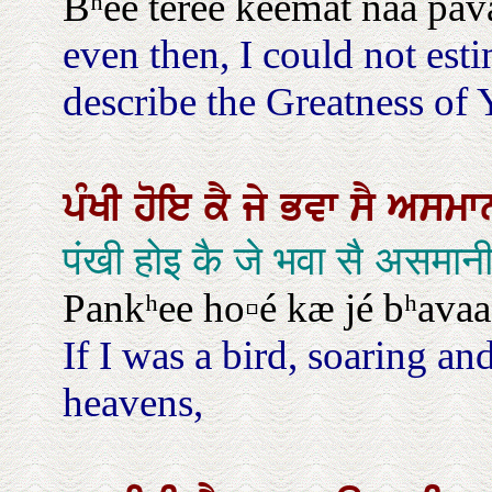
Bʰee ṫéree keemaṫ naa pavæ
even then, I could not est
describe the Greatness of 
ਪੰਖੀ
ਹੋਇ
ਕੈ
ਜੇ
ਭਵਾ
ਸੈ
ਅਸਮਾ
पंखी होइ कै जे भवा सै असमा
Pankʰee ho▫é kæ jé bʰavaa
If I was a bird, soaring a
heavens,