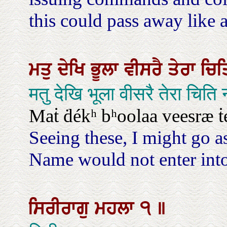
this could pass away like 
ਮਤੁ
ਦੇਖਿ
ਭੂਲਾ
ਵੀਸਰੈ
ਤੇਰਾ
ਚਿ
मतु देखि भूला वीसरै तेरा चि
Maṫ ḋékʰ bʰoolaa veesræ ṫér
Seeing these, I might go a
Name would not enter into 
ਸਿਰੀਰਾਗੁ
ਮਹਲਾ
੧
॥