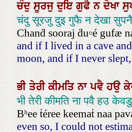
ਚੰਦੁ
ਸੂਰਜੁ
ਦੁਇ
ਗੁਫੈ
ਨ
ਦੇਖਾ
ਸੁ
चंदु सूरजु दुइ गुफै न देखा स
Chanḋ sooraj ḋu▫é gufæ na
and if I lived in a cave an
moon, and if I never slept
ਭੀ
ਤੇਰੀ
ਕੀਮਤਿ
ਨਾ
ਪਵੈ
ਹਉ
ਕ
भी तेरी कीमति ना पवै हउ के
Bʰee ṫéree keemaṫ naa pavæ
even so, I could not estim