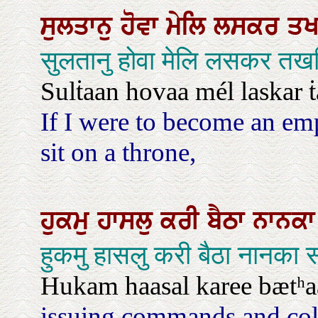
ਸੁਲਤਾਨੁ
ਹੋਵਾ
ਮੇਲਿ
ਲਸਕਰ
ਤ
सुलतानु होवा मेलि लसकर तख
Sulṫaan hovaa mél laskar ṫ
If I were to become an em
sit on a throne,
ਹੁਕਮੁ
ਹਾਸਲੁ
ਕਰੀ
ਬੈਠਾ
ਨਾਨਕ
हुकमु हासलु करी बैठा नानका
Hukam haasal karee bætʰa
issuing commands and coll