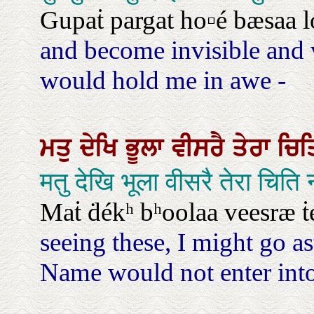
Gupaṫ pargat ho▫é bæsaa l
and become invisible and vi
would hold me in awe -
ਮਤੁ
ਦੇਖਿ
ਭੂਲਾ
ਵੀਸਰੈ
ਤੇਰਾ
ਚਿ
मतु देखि भूला वीसरै तेरा चि
Maṫ ḋékʰ bʰoolaa veesræ ṫér
seeing these, I might go a
Name would not enter into