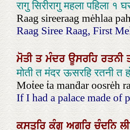
रागु सिरीरागु महला पहिला १ घ
Raag sireeraag mėhlaa pahi
Raag Siree Raag, First Meh
ਮੋਤੀ
ਤ
ਮੰਦਰ
ਊਸਰਹਿ
ਰਤਨੀ
मोती त मंदर ऊसरहि रतनी त 
Moṫee ṫa manḋar oosrėh raṫ
If I had a palace made of p
ਕਸਤੂਰਿ
ਕੁੰਗੂ
ਅਗਰਿ
ਚੰਦਨਿ
ਲ