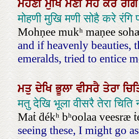
ਮੋਹਣੀ
ਮੁਖਿ
ਮਣੀ
ਸੋਹੈ
ਕਰੇ
ਰੰਗ
मोहणी मुखि मणी सोहै करे रंगि
Mohṇee mukʰ maṇee sohæ 
and if heavenly beauties, 
emeralds, tried to entice m
ਮਤੁ
ਦੇਖਿ
ਭੂਲਾ
ਵੀਸਰੈ
ਤੇਰਾ
ਚਿ
मतु देखि भूला वीसरै तेरा चि
Maṫ ḋékʰ bʰoolaa veesræ ṫér
seeing these, I might go a