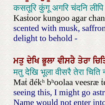
कसतूरि कुंगू अगरि चंदनि लीप
Kasṫoor kungoo agar chan
scented with musk, saffro
delight to behold -
ਮਤੁ
ਦੇਖਿ
ਭੂਲਾ
ਵੀਸਰੈ
ਤੇਰਾ
ਚਿ
मतु देखि भूला वीसरै तेरा चि
Maṫ ḋékʰ bʰoolaa veesræ ṫér
seeing this, I might go as
Name would not enter into