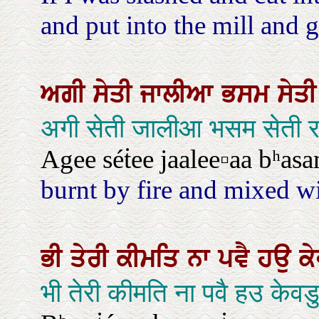
and put into the mill and g
ਅਗੀ
ਸੇਤੀ
ਜਾਲੀਆ
ਭਸਮ
ਸੇਤ
अगी सेती जालीआ भसम सेती 
Agee séṫee jaalee▫aa bʰasam
burnt by fire and mixed wi
ਭੀ
ਤੇਰੀ
ਕੀਮਤਿ
ਨਾ
ਪਵੈ
ਹਉ
ਕ
भी तेरी कीमति ना पवै हउ के