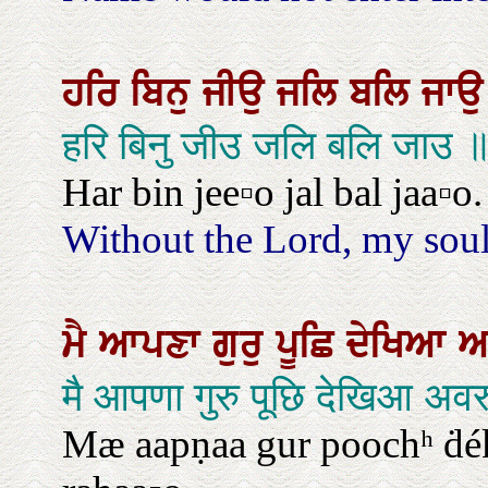
ਹਰਿ
ਬਿਨੁ
ਜੀਉ
ਜਲਿ
ਬਲਿ
ਜਾ
हरि बिनु जीउ जलि बलि जाउ 
Har bin jee▫o jal bal jaa▫o.
Without the Lord, my soul
ਮੈ
ਆਪਣਾ
ਗੁਰੁ
ਪੂਛਿ
ਦੇਖਿਆ
ਅ
मै आपणा गुरु पूछि देखिआ अव
Mæ aapṇaa gur poochʰ ḋékʰi