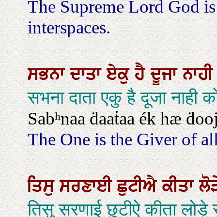
The Supreme Lord God is 
interspaces.
ਸਭਨਾ
ਦਾਤਾ
ਏਕੁ
ਹੈ
ਦੂਜਾ
ਨਾਹ
सभना दाता एकु है दूजा नाही 
Sabʰnaa ḋaaṫaa ék hæ ḋooj
The One is the Giver of all-
ਤਿਸੁ
ਸਰਣਾਈ
ਛੁਟੀਐ
ਕੀਤਾ
ਲੋ
तिसु सरणाई छुटीऐ कीता लोड़े