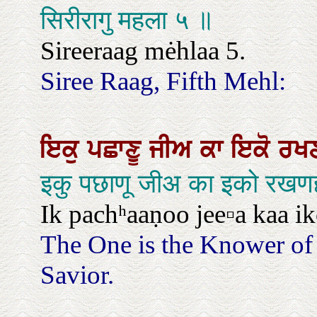
सिरीरागु महला ५ ॥
Sireeraag mėhlaa 5.
Siree Raag, Fifth Mehl:
ਇਕੁ
ਪਛਾਣੂ
ਜੀਅ
ਕਾ
ਇਕੋ
ਰਖ
इकु पछाणू जीअ का इको रखण
Ik pachʰaaṇoo jee▫a kaa ik
The One is the Knower of a
Savior.