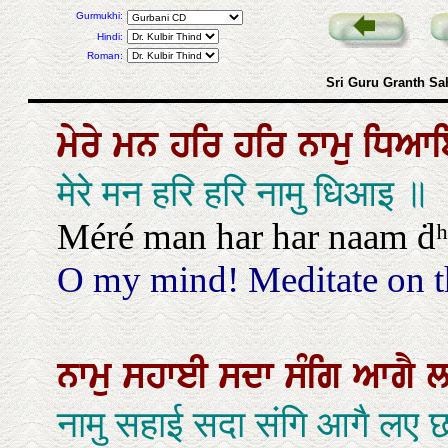
Gurmukhi:
Hindi:
Roman:
Sri Guru Granth Sa
ਮੇਰੇ
ਮਨ
ਹਰਿ
ਹਰਿ
ਨਾਮੁ
ਧਿਆ
मेरे मन हरि हरि नामु धिआइ ॥
Méré man har har naam ḋʰi
O my mind! Meditate on t
ਨਾਮੁ
ਸਹਾਈ
ਸਦਾ
ਸੰਗਿ
ਆਗੈ
नामु सहाई सदा संगि आगै लए