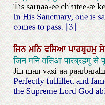
Ṫis sarṇaa▫ee chʰutee▫æ kee
In His Sanctuary, one is 
comes to pass. ||3||
ਜਿਨ
ਮਨਿ
ਵਸਿਆ
ਪਾਰਬ੍ਰਹਮੁ
ਸ
जिन मनि वसिआ पारब्रहमु से प
Jin man vasi▫aa paarbarah
Perfectly fulfilled and fa
the Supreme Lord God abi