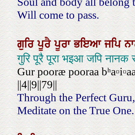
Soul and body all belong 
Will come to pass.
ਗੁਰਿ
ਪੂਰੈ
ਪੂਰਾ
ਭਇਆ
ਜਪਿ
ਨ
गुरि पूरै पूरा भइआ जपि न
Gur pooræ pooraa bʰa▫i▫aa
||4||9||79||
Through the Perfect Guru
Meditate on the True One. ||