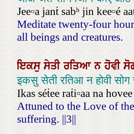
Jee▫a janṫ sabʰ jin kee▫é aa
Meditate twenty-four hour
all beings and creatures.
ਇਕਸੁ
ਸੇਤੀ
ਰਤਿਆ
ਨ
ਹੋਵੀ
ਸ
इकसु सेती रतिआ न होवी सोग 
Ikas séṫee raṫi▫aa na hovee 
Attuned to the Love of the
suffering. ||3||