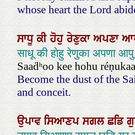
whose heart the Lord abides
ਸਾਧੂ
ਕੀ
ਹੋਹੁ
ਰੇਣੁਕਾ
ਅਪਣਾ
ਆ
साधू की होहु रेणुका अपणा आप
Saaḋʰoo kee hohu réṇukaa 
Become the dust of the Sai
and conceit.
ਉਪਾਵ
ਸਿਆਣਪ
ਸਗਲ
ਛਡਿ
ਗ