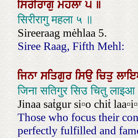
ਸਿਰੀਰਾਗੁ
ਮਹਲਾ
੫
॥
सिरीरागु महला ५ ॥
Sireeraag mėhlaa 5.
Siree Raag, Fifth Mehl:
ਜਿਨਾ
ਸਤਿਗੁਰ
ਸਿਉ
ਚਿਤੁ
ਲਾ
जिना सतिगुर सिउ चितु लाइआ स
Jinaa saṫgur si▫o chiṫ laa▫
Those who focus their con
perfectly fulfilled and fam