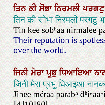
ਤਿਨ
ਕੀ
ਸੋਭਾ
ਨਿਰਮਲੀ
ਪਰਗਟ
तिन की सोभा निरमली परगटु 
Ṫin kee sobʰaa nirmalee pa
Their reputation is spotles
over the world.
ਜਿਨੀ
ਮੇਰਾ
ਪ੍ਰਭੁ
ਧਿਆਇਆ
ਨਾ
जिनी मेरा प्रभु धिआइआ न
Jinee méraa parabʰ ḋʰi▫aa▫
||4||10||80||