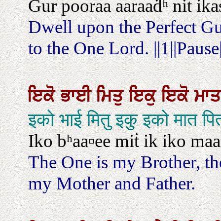
Gur pooraa aaraaḋʰ niṫ ikas 
Dwell upon the Perfect Gu
to the One Lord. ||1||Pause|
ਇਕੋ
ਭਾਈ
ਮਿਤੁ
ਇਕੁ
ਇਕੋ
ਮਾ
इको भाई मितु इकु इको मात पि
Iko bʰaa▫ee miṫ ik iko maaṫ
The One is my Brother, th
my Mother and Father.