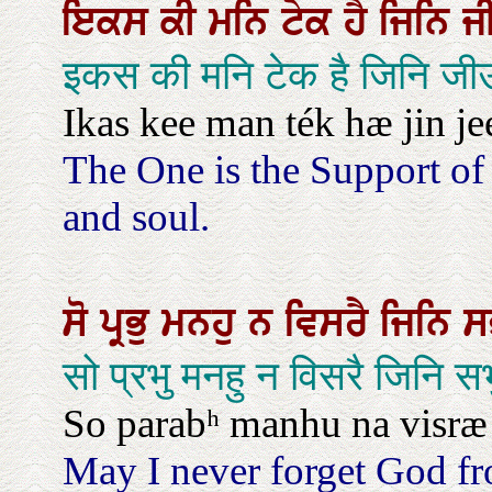
ਇਕਸ
ਕੀ
ਮਨਿ
ਟੇਕ
ਹੈ
ਜਿਨਿ
ਜ
इकस की मनि टेक है जिनि जीउ 
Ikas kee man ték hæ jin je
The One is the Support of
and soul.
ਸੋ
ਪ੍ਰਭੁ
ਮਨਹੁ
ਨ
ਵਿਸਰੈ
ਜਿਨਿ
ਸ
सो प्रभु मनहु न विसरै जिनि 
So parabʰ manhu na visræ ji
May I never forget God fr