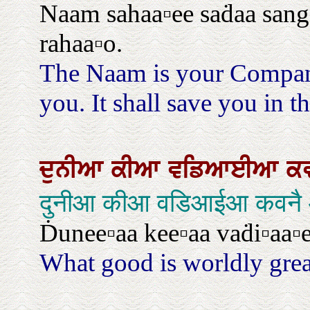
Naam sahaa▫ee saḋaa sang a
rahaa▫o.
The Naam is your Companio
you. It shall save you in th
ਦੁਨੀਆ
ਕੀਆ
ਵਡਿਆਈਆ
ਕ
दुनीआ कीआ वडिआईआ कवनै 
Ḋunee▫aa kee▫aa vaḋi▫aa▫
What good is worldly grea