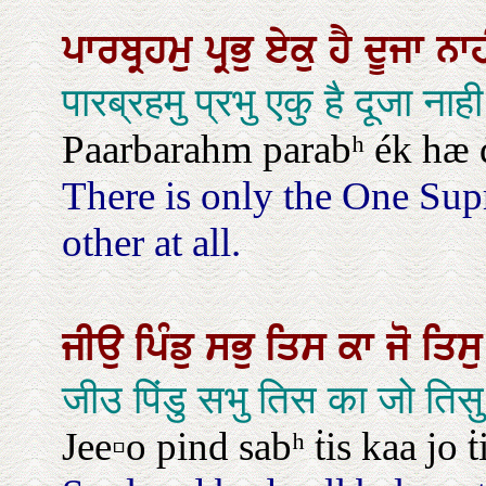
ਪਾਰਬ੍ਰਹਮੁ
ਪ੍ਰਭੁ
ਏਕੁ
ਹੈ
ਦੂਜਾ
ਨਾ
पारब्रहमु प्रभु एकु है दूजा ना
Paarbarahm parabʰ ék hæ 
There is only the One Sup
other at all.
ਜੀਉ
ਪਿੰਡੁ
ਸਭੁ
ਤਿਸ
ਕਾ
ਜੋ
ਤਿਸ
जीउ पिंडु सभु तिस का जो तिसु
Jee▫o pind sabʰ ṫis kaa jo 