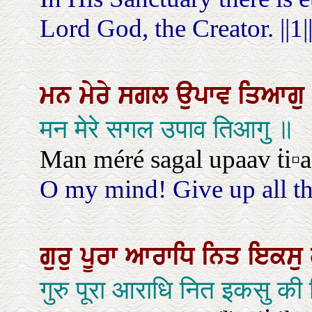
Lord God, the Creator. ||1|
ਮਨ
ਮੇਰੇ
ਸਗਲ
ਉਪਾਵ
ਤਿਆਗ
मन मेरे सगल उपाव तिआगु ॥
Man méré sagal upaav ṫi▫a
O my mind! Give up all the
ਗੁਰੁ
ਪੂਰਾ
ਆਰਾਧਿ
ਨਿਤ
ਇਕਸੁ
गुरु पूरा आराधि नित इकसु क