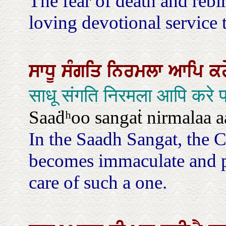
The fear of death and reb
loving devotional service 
ਸਾਧੂ
ਸੰਗਤਿ
ਨਿਰਮਲਾ
ਆਪਿ
ਕ
साधू संगति निरमला आपि करे 
Saaḋʰoo sangaṫ nirmalaa aa
In the Saadh Sangat, the 
becomes immaculate and p
care of such a one.