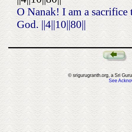
O Nanak! I am a sacrifice
God. ||4||10||80||
© srigurugranth.org, a Sri Guru
See Ackno