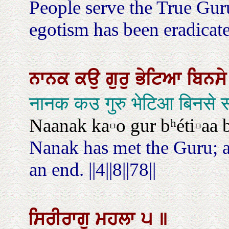
People serve the True Gur
egotism has been eradicat
ਨਾਨਕ
ਕਉ
ਗੁਰੁ
ਭੇਟਿਆ
ਬਿਨਸ
नानक कउ गुरु भेटिआ बिनस
Naanak ka▫o gur bʰéti▫aa bin
Nanak has met the Guru; al
an end. ||4||8||78||
ਸਿਰੀਰਾਗੁ
ਮਹਲਾ
੫
॥