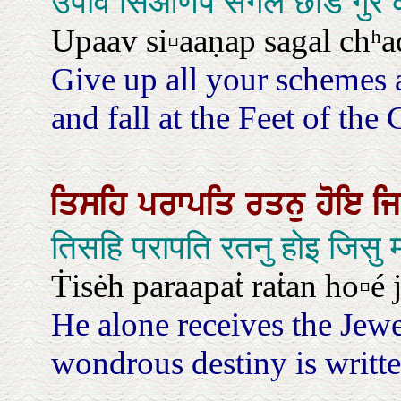
उपाव सिआणप सगल छडि गुर क
Upaav si▫aaṇap sagal chʰa
Give up all your schemes a
and fall at the Feet of the
ਤਿਸਹਿ
ਪਰਾਪਤਿ
ਰਤਨੁ
ਹੋਇ
ਜ
तिसहि परापति रतनु होइ जिसु
Ṫisėh paraapaṫ raṫan ho▫é j
He alone receives the Jew
wondrous destiny is written