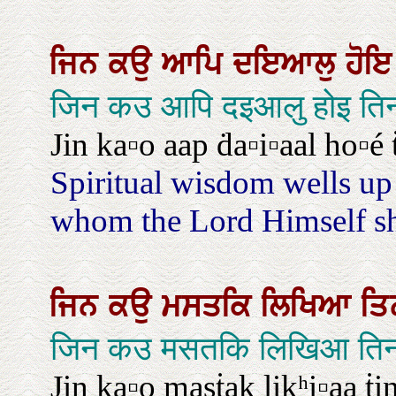
ਜਿਨ
ਕਉ
ਆਪਿ
ਦਇਆਲੁ
ਹੋ
जिन कउ आपि दइआलु होइ तिन
Jin ka▫o aap ḋa▫i▫aal ho▫é
Spiritual wisdom wells up 
whom the Lord Himself s
ਜਿਨ
ਕਉ
ਮਸਤਕਿ
ਲਿਖਿਆ
ਤ
जिन कउ मसतकि लिखिआ तिन 
Jin ka▫o masṫak likʰi▫aa ṫin