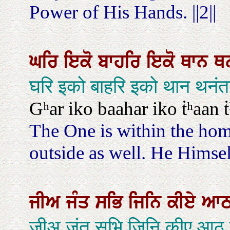
Power of His Hands. ||2||
ਘਰਿ
ਇਕੋ
ਬਾਹਰਿ
ਇਕੋ
ਥਾਨ
ਥ
घरि इको बाहरि इको थान थनं
Gʰar iko baahar iko ṫʰaan ṫ
The One is within the home
outside as well. He Himself
ਜੀਅ
ਜੰਤ
ਸਭਿ
ਜਿਨਿ
ਕੀਏ
ਆ
जीअ जंत सभि जिनि कीए आठ 