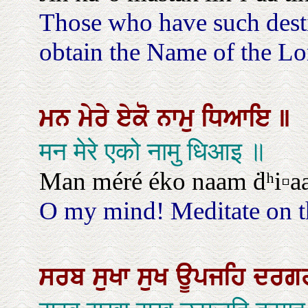
Those who have such desti
obtain the Name of the Lord
ਮਨ
ਮੇਰੇ
ਏਕੋ
ਨਾਮੁ
ਧਿਆਇ
॥
मन मेरे एको नामु धिआइ ॥
Man méré éko naam ḋʰi▫aa
O my mind! Meditate on t
ਸਰਬ
ਸੁਖਾ
ਸੁਖ
ਊਪਜਹਿ
ਦਰਗ