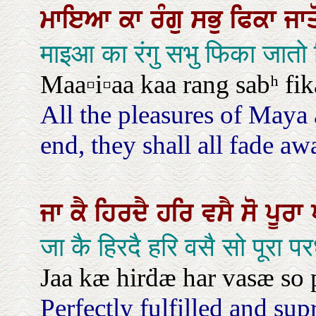
ਮਾਇਆ
ਕਾ
ਰੰਗੁ
ਸਭੁ
ਫਿਕਾ
ਜਾ
माइआ का रंगु सभु फिका जातो
Maa▫i▫aa kaa rang sabʰ fik
All the pleasures of Maya a
end, they shall all fade aw
ਜਾ
ਕੈ
ਹਿਰਦੈ
ਹਰਿ
ਵਸੈ
ਸੋ
ਪੂਰਾ
जा कै हिरदै हरि वसै सो पूरा 
Jaa kæ hirḋæ har vasæ so p
Perfectly fulfilled and sup