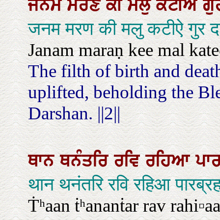
ਜਨਮ
ਮਰਣ
ਕੀ
ਮਲੁ
ਕਟੀਐ
ਗ
जनम मरण की मलु कटीऐ गुर द
Janam maraṇ kee mal katee▫
The filth of birth and dea
uplifted, beholding the Bl
Darshan. ||2||
ਥਾਨ
ਥਨੰਤਰਿ
ਰਵਿ
ਰਹਿਆ
ਪਾਰ
थान थनंतरि रवि रहिआ पारब्रह
Ṫʰaan ṫʰananṫar rav rahi▫a