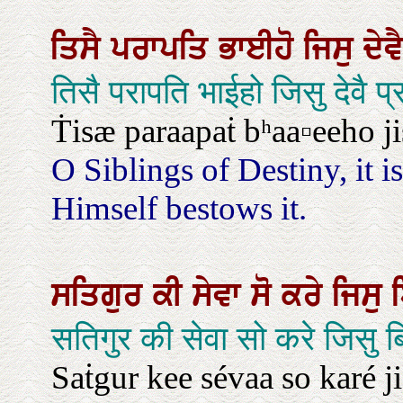
ਤਿਸੈ
ਪਰਾਪਤਿ
ਭਾਈਹੋ
ਜਿਸੁ
ਦੇਵ
तिसै परापति भाईहो जिसु देवै प
Ṫisæ paraapaṫ bʰaa▫eeho j
O Siblings of Destiny, it 
Himself bestows it.
ਸਤਿਗੁਰ
ਕੀ
ਸੇਵਾ
ਸੋ
ਕਰੇ
ਜਿਸੁ
सतिगुर की सेवा सो करे जिसु ब
Saṫgur kee sévaa so karé 