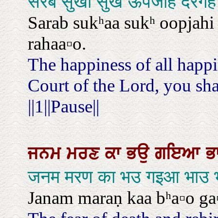
सरब सुखा सुख ऊपजहि दरगह 
Sarab sukʰaa sukʰ oopjahi ḋ
rahaa▫o.
The happiness of all happi
Court of the Lord, you sha
||1||Pause||
ਜਨਮ
ਮਰਣ
ਕਾ
ਭਉ
ਗਇਆ
ਭ
जनम मरण का भउ गइआ भाउ भ
Janam maraṇ kaa bʰa▫o ga▫