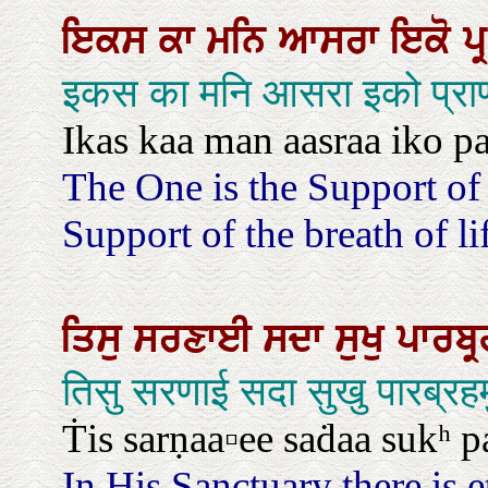
ਇਕਸ
ਕਾ
ਮਨਿ
ਆਸਰਾ
ਇਕੋ
ਪ
इकस का मनि आसरा इको प्रा
Ikas kaa man aasraa iko pa
The One is the Support of 
Support of the breath of li
ਤਿਸੁ
ਸਰਣਾਈ
ਸਦਾ
ਸੁਖੁ
ਪਾਰਬ੍
तिसु सरणाई सदा सुखु पारब्र
Ṫis sarṇaa▫ee saḋaa sukʰ pa
In His Sanctuary there is 