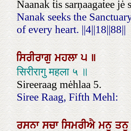
Naanak ṫis sarṇaagaṫee jė sa
Nanak seeks the Sanctuary
of every heart. ||4||18||88||
ਸਿਰੀਰਾਗੁ
ਮਹਲਾ
੫
॥
सिरीरागु महला ५ ॥
Sireeraag mėhlaa 5.
Siree Raag, Fifth Mehl:
ਰਸਨਾ
ਸਚਾ
ਸਿਮਰੀਐ
ਮਨੁ
ਤਨ