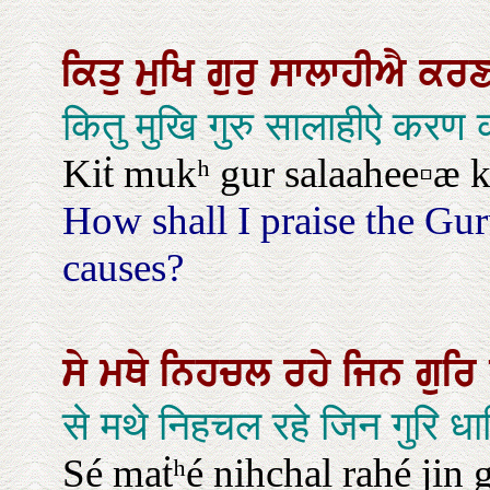
ਕਿਤੁ
ਮੁਖਿ
ਗੁਰੁ
ਸਾਲਾਹੀਐ
ਕਰ
कितु मुखि गुरु सालाहीऐ करण
Kiṫ mukʰ gur salaahee▫æ k
How shall I praise the Gur
causes?
ਸੇ
ਮਥੇ
ਨਿਹਚਲ
ਰਹੇ
ਜਿਨ
ਗੁਰਿ
से मथे निहचल रहे जिन गुरि ध
Sé maṫʰé nihchal rahé jin g