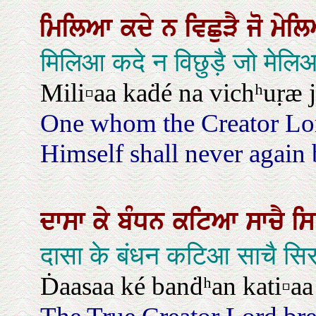
ਮਿਲਿਆ
ਕਦੇ
ਨ
ਵਿਛੁੜੈ
ਜੋ
ਮੇਲ
मिलिआ कदे न विछुड़ै जो मेल
Mili▫aa kaḋé na vichʰuṛæ j
One whom the Creator Lor
Himself shall never again 
ਦਾਸਾ
ਕੇ
ਬੰਧਨ
ਕਟਿਆ
ਸਾਚੈ
ਸ
दासा के बंधन कटिआ साचै सि
Ḋaasaa ké banḋʰan kati▫aa