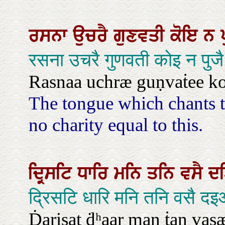
ਰਸਨਾ
ਉਚਰੈ
ਗੁਣਵਤੀ
ਕੋਇ
ਨ
रसना उचरै गुणवती कोइ न पुजै
Rasnaa uchræ guṇvaṫee ko
The tongue which chants th
no charity equal to this.
ਦ੍ਰਿਸਟਿ
ਧਾਰਿ
ਮਨਿ
ਤਨਿ
ਵਸੈ
ਦ
द्रिसटि धारि मनि तनि वसै दइ
Ḋarisat ḋʰaar man ṫan vas