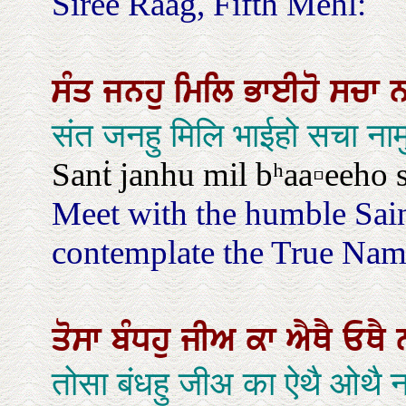
Siree Raag, Fifth Mehl:
ਸੰਤ
ਜਨਹੁ
ਮਿਲਿ
ਭਾਈਹੋ
ਸਚਾ
ਨ
संत जनहु मिलि भाईहो सचा ना
Sanṫ janhu mil bʰaa▫eeho 
Meet with the humble Sain
contemplate the True Nam
ਤੋਸਾ
ਬੰਧਹੁ
ਜੀਅ
ਕਾ
ਐਥੈ
ਓਥੈ
तोसा बंधहु जीअ का ऐथै ओथै 