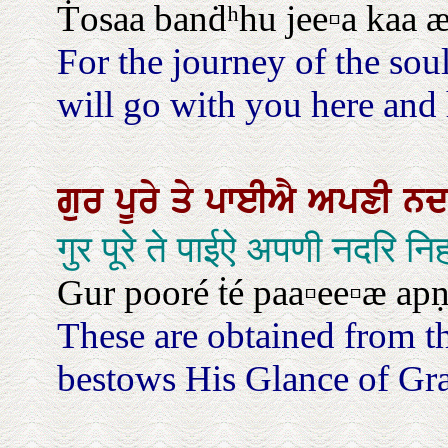
Ṫosaa banḋʰhu jee▫a kaa æ
For the journey of the sou
will go with you here and 
ਗੁਰ
ਪੂਰੇ
ਤੇ
ਪਾਈਐ
ਅਪਣੀ
ਨਦ
गुर पूरे ते पाईऐ अपणी नदरि नि
Gur pooré ṫé paa▫ee▫æ apṇ
These are obtained from 
bestows His Glance of Gra