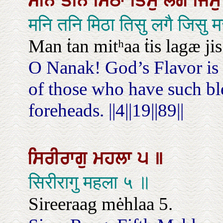
ਮਨਿ
ਤਨਿ
ਮਿਠਾ
ਤਿਸੁ
ਲਗੈ
ਜਿਸ
मनि तनि मिठा तिसु लगै ज
Man ṫan mitʰaa ṫis lagæ jis
O Nanak! God’s Flavor is 
of those who have such ble
foreheads. ||4||19||89||
ਸਿਰੀਰਾਗੁ
ਮਹਲਾ
੫
॥
सिरीरागु महला ५ ॥
Sireeraag mėhlaa 5.