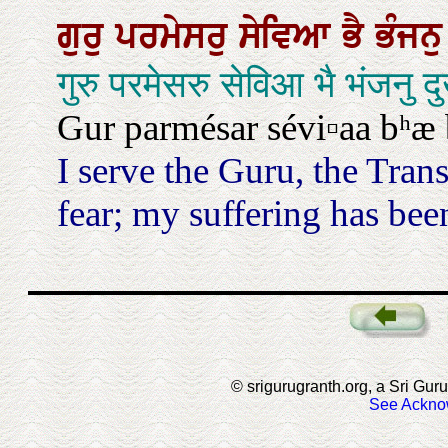
ਗੁਰੁ
ਪਰਮੇਸਰੁ
ਸੇਵਿਆ
ਭੈ
ਭੰਜਨ
गुरु परमेसरु सेविआ भै भंजनु
Gur parmésar sévi▫aa bʰæ bʰ
I serve the Guru, the Tran
fear; my suffering has been
© srigurugranth.org, a Sri Guru
See Ackno