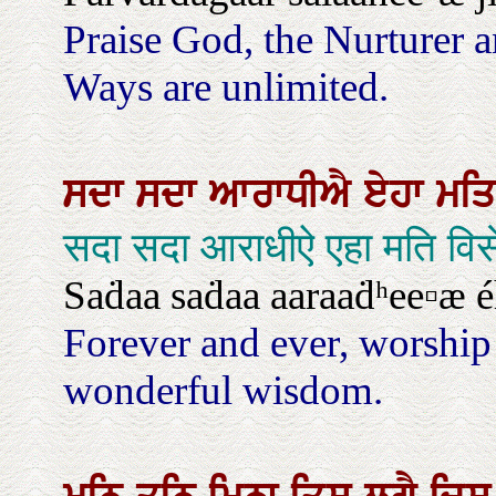
Praise God, the Nurturer 
Ways are unlimited.
ਸਦਾ
ਸਦਾ
ਆਰਾਧੀਐ
ਏਹਾ
ਮਤ
सदा सदा आराधीऐ एहा मति वि
Saḋaa saḋaa aaraaḋʰee▫æ é
Forever and ever, worship 
wonderful wisdom.