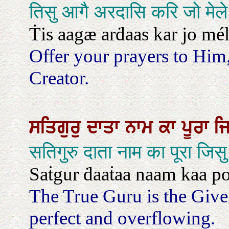
तिसु आगै अरदासि करि जो मेल
Ṫis aagæ arḋaas kar jo mél
Offer your prayers to Him,
Creator.
ਸਤਿਗੁਰੁ
ਦਾਤਾ
ਨਾਮ
ਕਾ
ਪੂਰਾ
ਜ
सतिगुरु दाता नाम का पूरा जिसु
Saṫgur ḋaaṫaa naam kaa poo
The True Guru is the Give
perfect and overflowing.