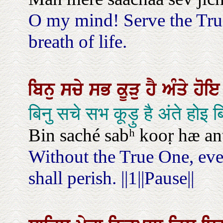
O my mind! Serve the True
breath of life.
ਬਿਨੁ
ਸਚੇ
ਸਭ
ਕੂੜੁ
ਹੈ
ਅੰਤੇ
ਹੋ
बिनु सचे सभ कूड़ु है अंते होइ
Bin saché sabʰ kooṛ hæ anṫé
Without the True One, every
shall perish. ||1||Pause||