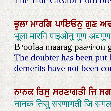
The True Creator Lord bre
ਭੂਲਾ
ਮਾਰਗਿ
ਪਾਇਓਨੁ
ਗੁਣ
ਅਵ
भूला मारगि पाइओनु गुण अवगुण
Bʰoolaa maarag paa▫i▫on 
The doubter has been put b
demerits have not been co
ਨਾਨਕ
ਤਿਸੁ
ਸਰਣਾਗਤੀ
ਜਿ
ਸ
नानक तिसु सरणागती जि स