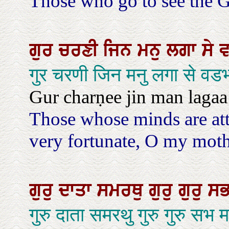
Those who go to see the Gu
ਗੁਰ
ਚਰਣੀ
ਜਿਨ
ਮਨੁ
ਲਗਾ
ਸੇ
गुर चरणी जिन मनु लगा से वड
Gur charṇee jin man lagaa
Those whose minds are att
very fortunate, O my moth
ਗੁਰੁ
ਦਾਤਾ
ਸਮਰਥੁ
ਗੁਰੁ
ਗੁਰੁ
ਸ
गुरु दाता समरथु गुरु गुरु स