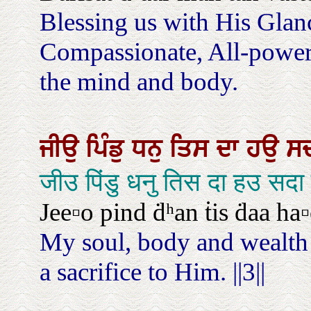
Blessing us with His Glan
Compassionate, All-power
the mind and body.
ਜੀਉ
ਪਿੰਡੁ
ਧਨੁ
ਤਿਸ
ਦਾ
ਹਉ
ਸ
जीउ पिंडु धनु तिस दा हउ सद
Jee▫o pind ḋʰan ṫis ḋaa ha▫
My soul, body and wealth 
a sacrifice to Him. ||3||