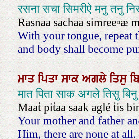
रसना सचा सिमरीऐ मनु तनु नि
Rasnaa sachaa simree▫æ m
With your tongue, repeat
and body shall become pu
ਮਾਤ
ਪਿਤਾ
ਸਾਕ
ਅਗਲੇ
ਤਿਸੁ
ਬ
मात पिता साक अगले तिसु बिन
Maaṫ piṫaa saak aglé ṫis bi
Your mother and father and
Him, there are none at all.