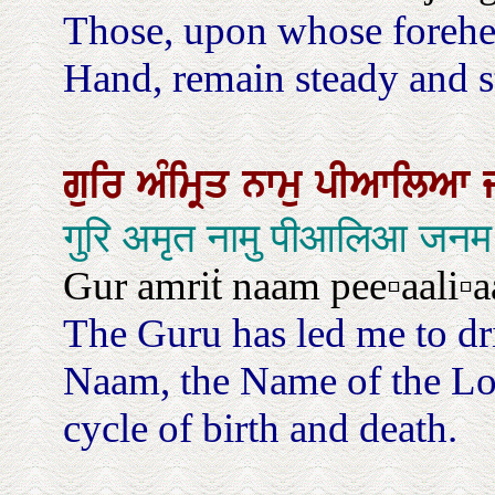
Those, upon whose forehe
Hand, remain steady and s
ਗੁਰਿ
ਅੰਮ੍ਰਿਤ
ਨਾਮੁ
ਪੀਆਲਿਆ
गुरि अमृत नामु पीआलिआ जनम
Gur amriṫ naam pee▫aali▫a
The Guru has led me to dr
Naam, the Name of the Lo
cycle of birth and death.