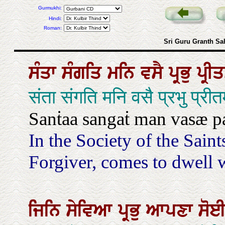
Gurmukhi:
Hindi:
Roman:
Sri Guru Granth Sa
ਸੰਤਾ
ਸੰਗਤਿ
ਮਨਿ
ਵਸੈ
ਪ੍ਰਭੁ
ਪ੍ਰੀ
संता संगति मनि वसै प्रभु प्री
Sanṫaa sangaṫ man vasæ pa
In the Society of the Sain
Forgiver, comes to dwell 
ਜਿਨਿ
ਸੇਵਿਆ
ਪ੍ਰਭੁ
ਆਪਣਾ
ਸੋ