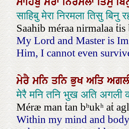
ਸਾਹਿਬੁ
ਮੇਰਾ
ਨਿਰਮਲਾ
ਤਿਸੁ
ਬਿ
साहिबु मेरा निरमला तिसु बिनु 
Saahib méraa nirmalaa ṫis 
My Lord and Master is Im
Him, I cannot even surviv
ਮੇਰੈ
ਮਨਿ
ਤਨਿ
ਭੁਖ
ਅਤਿ
ਅਗਲ
मेरै मनि तनि भुख अति अगली 
Méræ man ṫan bʰukʰ aṫ ag
Within my mind and body, t