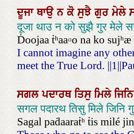
ਦੂਜਾ
ਥਾਉ
ਨ
ਕੋ
ਸੁਝੈ
ਗੁਰ
ਮੇਲੇ
दूजा थाउ न को सुझै गुर मेले
Ḋoojaa ṫʰaa▫o na ko sujʰæ g
I cannot imagine any othe
meet the True Lord. ||1||Pa
ਸਗਲ
ਪਦਾਰਥ
ਤਿਸੁ
ਮਿਲੇ
ਜਿਨ
सगल पदारथ तिसु मिले जिनि गु
Sagal paḋaaraṫʰ ṫis milé jin