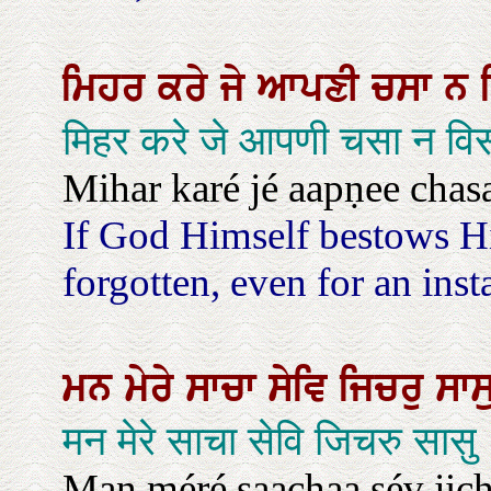
ਮਿਹਰ
ਕਰੇ
ਜੇ
ਆਪਣੀ
ਚਸਾ
ਨ
मिहर करे जे आपणी चसा न वि
Mihar karé jé aapṇee chasaa
If God Himself bestows Hi
forgotten, even for an instan
ਮਨ
ਮੇਰੇ
ਸਾਚਾ
ਸੇਵਿ
ਜਿਚਰੁ
ਸਾਸ
मन मेरे साचा सेवि जिचरु सासु
Man méré saachaa sév jich