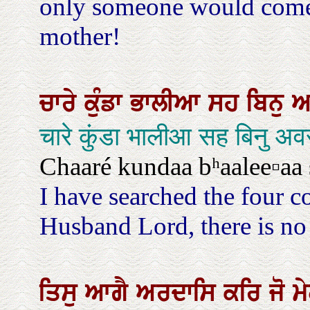
only someone would come
mother!
ਚਾਰੇ
ਕੁੰਡਾ
ਭਾਲੀਆ
ਸਹ
ਬਿਨੁ
ਅ
चारे कुंडा भालीआ सह बिनु अ
Chaaré kundaa bʰaalee▫aa sa
I have searched the four c
Husband Lord, there is no ot
ਤਿਸੁ
ਆਗੈ
ਅਰਦਾਸਿ
ਕਰਿ
ਜੋ
ਮ