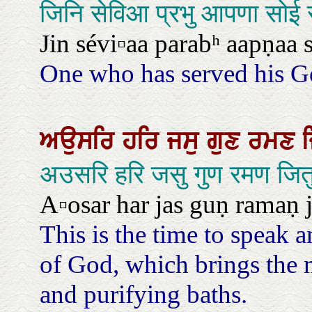
जिनि सेविआ प्रभु आपणा सोई 
Jin sévi▫aa parabʰ aapṇaa so
One who has served his God
ਅਉਸਰਿ
ਹਰਿ
ਜਸੁ
ਗੁਣ
ਰਮਣ
अउसरि हरि जसु गुण रमण जित
A▫osar har jas guṇ ramaṇ j
This is the time to speak 
of God, which brings the m
and purifying baths.