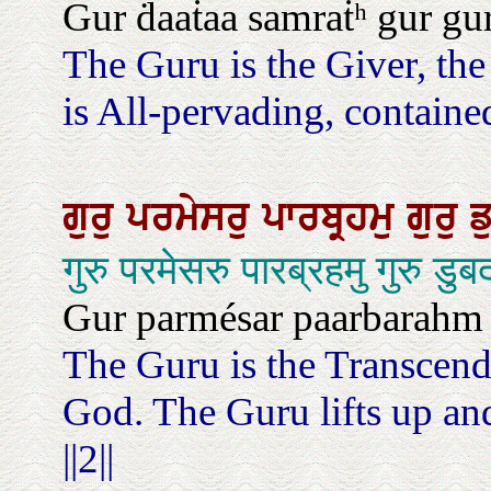
Gur ḋaaṫaa samraṫʰ gur gu
The Guru is the Giver, th
is All-pervading, containe
ਗੁਰੁ
ਪਰਮੇਸਰੁ
ਪਾਰਬ੍ਰਹਮੁ
ਗੁਰੁ
ਡ
गुरु परमेसरु पारब्रहमु गुरु 
Gur parmésar paarbarahm gu
The Guru is the Transcen
God. The Guru lifts up an
||2||