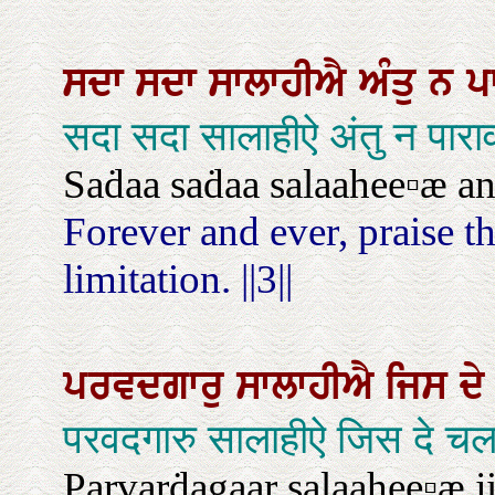
ਸਦਾ
ਸਦਾ
ਸਾਲਾਹੀਐ
ਅੰਤੁ
ਨ
ਪ
सदा सदा सालाहीऐ अंतु न पार
Saḋaa saḋaa salaahee▫æ anṫ 
Forever and ever, praise 
limitation. ||3||
ਪਰਵਦਗਾਰੁ
ਸਾਲਾਹੀਐ
ਜਿਸ
ਦ
परवदगारु सालाहीऐ जिस दे 
Parvarḋagaar salaahee▫æ ji