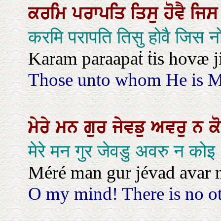
ਕਰਮਿ
ਪਰਾਪਤਿ
ਤਿਸੁ
ਹੋਵੈ
ਜਿ
करमि परापति तिसु होवै जिस
Karam paraapaṫ ṫis hovæ jis
Those unto whom He is Merc
ਮੇਰੇ
ਮਨ
ਗੁਰ
ਜੇਵਡੁ
ਅਵਰੁ
ਨ
ਕ
मेरे मन गुर जेवडु अवरु न कोइ
Méré man gur jévad avar n
O my mind! There is no oth