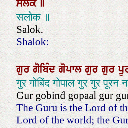
ਸਲੋਕ
॥
सलोक ॥
Salok.
Shalok:
ਗੁਰ
ਗੋਬਿੰਦ
ਗੋਪਾਲ
ਗੁਰ
ਗੁਰ
ਪ
गुर गोबिंद गोपाल गुर गुर पूरन
Gur gobinḋ gopaal gur gur
The Guru is the Lord of th
Lord of the world; the Gur