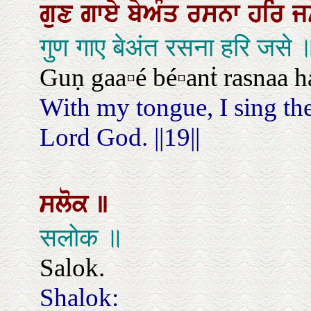
ਗੁਣ
ਗਾਏ
ਬੇਅੰਤ
ਰਸਨਾ
ਹਰਿ
ਜ
गुण गाए बेअंत रसना हरि जसे
Guṇ gaa▫é bé▫anṫ rasnaa har
With my tongue, I sing the
Lord God. ||19||
ਸਲੋਕ
॥
सलोक ॥
Salok.
Shalok: