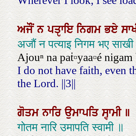
Wherever I look, I see loa
ਅਜੌਂ
ਨ
ਪਤੵਾਇ
ਨਿਗਮ
ਭਏ
ਸਾ
अजौं न पत्याइ निगम भए साख
Ajouⁿ na paṫ▫yaa▫é nigam bʰ
I do not have faith, even 
the Lord. ||3||
ਗੋਤਮ
ਨਾਰਿ
ਉਮਾਪਤਿ
ਸ੍ਵਾਮੀ
॥
गोतम नारि उमापति स्वामी ॥