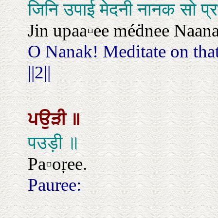
जिनि उपाई मेदनी नानक सो प्
Jin upaa▫ee méḋnee Naanak 
O Nanak! Meditate on that
||2||
ਪਉੜੀ
॥
पउड़ी ॥
Pa▫oṛee.
Pauree: