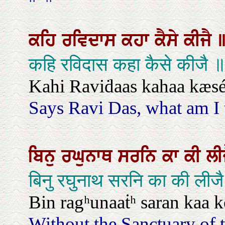
ਕਹਿ
ਰਵਿਦਾਸ
ਕਹਾ
ਕੈਸੇ
ਕੀਜੈ
कहि रविदास कहा कैसे कीजै 
Kahi Raviḋaas kahaa kæsé
Says Ravi Das, what am I
ਬਿਨੁ
ਰਘੁਨਾਥ
ਸਰਨਿ
ਕਾ
ਕੀ
ਲੀ
बिनु रघुनाथ सरनि का की ली
Bin ragʰunaaṫʰ saran kaa kee
Without the Sanctuary of t