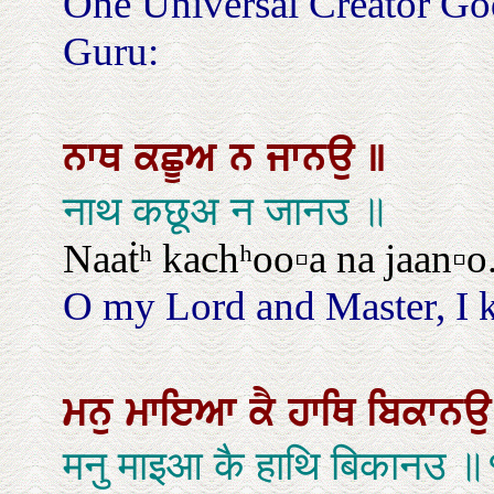
One Universal Creator Go
Guru:
ਨਾਥ
ਕਛੂਅ
ਨ
ਜਾਨਉ
॥
नाथ कछूअ न जानउ ॥
Naaṫʰ kachʰoo▫a na jaan▫o
O my Lord and Master, I 
ਮਨੁ
ਮਾਇਆ
ਕੈ
ਹਾਥਿ
ਬਿਕਾਨ
मनु माइआ कै हाथि बिकानउ 