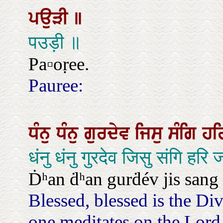
ਪਉੜੀ
॥
पउड़ी ॥
Pa▫oṛee.
Pauree:
ਧੰਨੁ
ਧੰਨੁ
ਗੁਰਦੇਵ
ਜਿਸੁ
ਸੰਗਿ
ਹ
धंनु धंनु गुरदेव जिसु संगि हरि 
Ḋʰan ḋʰan gurḋév jis sang 
Blessed, blessed is the Di
one meditates on the Lord