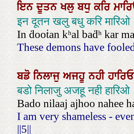
ਇਨ
ਦੂਤਨ
ਖਲੁ
ਬਧੁ
ਕਰਿ
ਮਾਰ
इन दूतन खलु बधु करि मारिओ
In ḋooṫan kʰal baḋʰ kar ma
These demons have fooled
ਬਡੋ
ਨਿਲਾਜੁ
ਅਜਹੂ
ਨਹੀ
ਹਾਰਿ
बडो निलाजु अजहू नही हारि
Bado nilaaj ajhoo nahee haa
I am very shameless - even
||5||