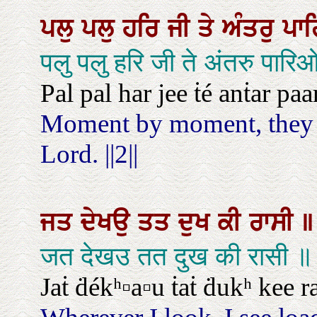
ਪਲੁ
ਪਲੁ
ਹਰਿ
ਜੀ
ਤੇ
ਅੰਤਰੁ
ਪਾ
पलु पलु हरि जी ते अंतरु पार
Pal pal har jee ṫé anṫar paari
Moment by moment, they l
Lord. ||2||
ਜਤ
ਦੇਖਉ
ਤਤ
ਦੁਖ
ਕੀ
ਰਾਸੀ
॥
जत देखउ तत दुख की रासी ॥
Jaṫ ḋékʰ▫a▫u ṫaṫ ḋukʰ kee r