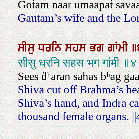
Goṫam naar umaapaṫ sava
Gautam’s wife and the Lo
ਸੀਸੁ
ਧਰਨਿ
ਸਹਸ
ਭਗ
ਗਾਂਮੀ
॥
सीसु धरनि सहस भग गांमी ॥
Sees ḋʰaran sahas bʰag gaaⁿ
Shiva cut off Brahma’s he
Shiva’s hand, and Indra ca
thousand female organs. ||4