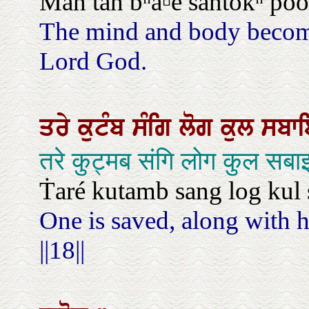
Man ṫan bʰa▫é sanṫokʰ poo
The mind and body become 
Lord God.
ਤਰੇ
ਕੁਟੰਬ
ਸੰਗਿ
ਲੋਗ
ਕੁਲ
ਸਬ
तरे कुट्मब संगि लोग कुल स
Ṫaré kutamb sang log kul sa
One is saved, along with hi
||18||