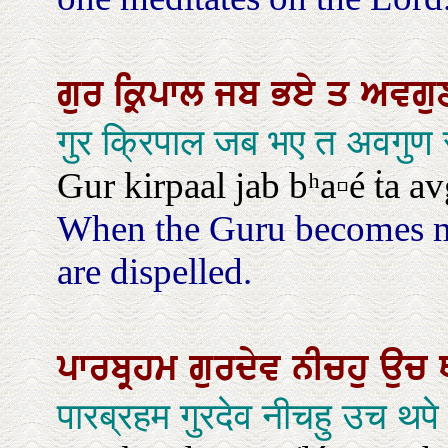
ਗੁਰ
ਕ੍ਰਿਪਾਲ
ਜਬ
ਭਏ
ਤ
ਅਵਗ
गुर क्रिपाल जब भए त अवगुण
Gur kirpaal jab bʰa▫é ṫa a
When the Guru becomes mer
are dispelled.
ਪਾਰਬ੍ਰਹਮ
ਗੁਰਦੇਵ
ਨੀਚਹੁ
ਉਚ
पारब्रहम गुरदेव नीचहु उच थपे