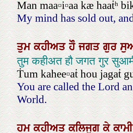
Man maa▫i▫aa kæ haaṫʰ bika
My mind has sold out, and 
ਤੁਮ
ਕਹੀਅਤ
ਹੌ
ਜਗਤ
ਗੁਰ
ਸੁ
तुम कहीअत हौ जगत गुर सुआ
Ṫum kahee▫aṫ hou jagaṫ g
You are called the Lord an
World.
ਹਮ
ਕਹੀਅਤ
ਕਲਿਜੁਗ
ਕੇ
ਕਾਮ