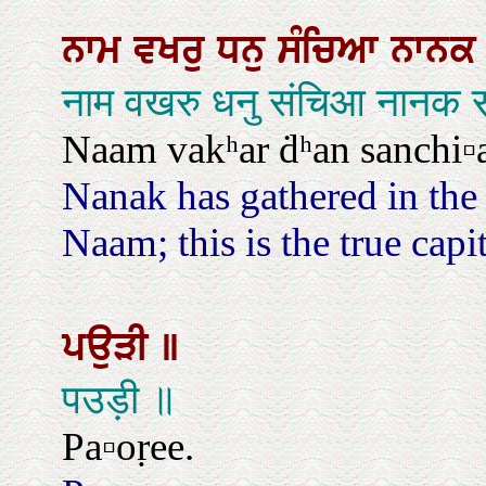
ਨਾਮ
ਵਖਰੁ
ਧਨੁ
ਸੰਚਿਆ
ਨਾਨ
नाम वखरु धनु संचिआ नानक 
Naam vakʰar ḋʰan sanchi▫aa
Nanak has gathered in the 
Naam; this is the true capita
ਪਉੜੀ
॥
पउड़ी ॥
Pa▫oṛee.