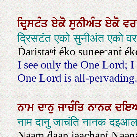
ਦ੍ਰਿਸਟੰਤ
ਏਕੋ
ਸੁਨੀਅੰਤ
ਏਕੋ
ਵਰ
द्रिसटंत एको सुनीअंत एको व
Ḋaristaⁿṫ éko sunee▫anṫ ék
I see only the One Lord; I
One Lord is all-pervading
ਨਾਮ
ਦਾਨੁ
ਜਾਚੰਤਿ
ਨਾਨਕ
ਦਇ
नाम दानु जाचंति नानक दइआ
Naam ḋaan jaachanṫ Naanak