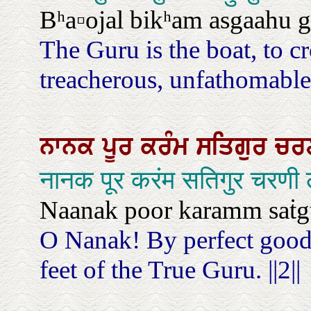
Bʰa▫ojal bikʰam asgaahu g
The Guru is the boat, to c
treacherous, unfathomable
ਨਾਨਕ
ਪੂਰ
ਕਰੰਮ
ਸਤਿਗੁਰ
ਚਰ
नानक पूर करंम सतिगुर चरण
Naanak poor karamm saṫgur 
O Nanak! By perfect good 
feet of the True Guru. ||2||