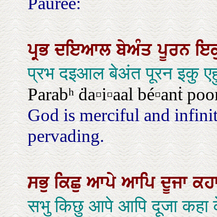
Pauree:
ਪ੍ਰਭ
ਦਇਆਲ
ਬੇਅੰਤ
ਪੂਰਨ
ਇਕ
प्रभ दइआल बेअंत पूरन इकु एह
Parabʰ ḋa▫i▫aal bé▫anṫ poo
God is merciful and infini
pervading.
ਸਭੁ
ਕਿਛੁ
ਆਪੇ
ਆਪਿ
ਦੂਜਾ
ਕਹ
सभु किछु आपे आपि दूजा कहा 