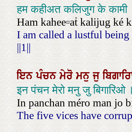
हम कहीअत कलिजुग के कामी
Ham kahee▫aṫ kalijug ké ka
I am called a lustful bein
||1||
ਇਨ
ਪੰਚਨ
ਮੇਰੋ
ਮਨੁ
ਜੁ
ਬਿਗਾਰ
इन पंचन मेरो मनु जु बिगारिओ 
In panchan méro man jo bi
The five vices have corru