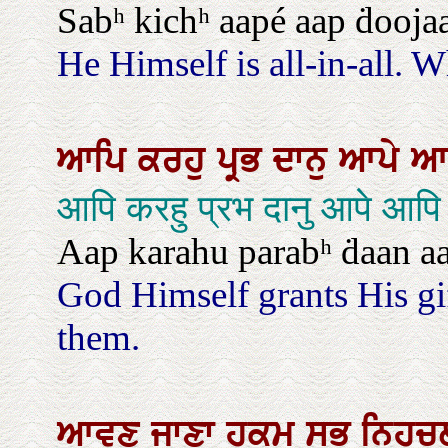
Sabʰ kichʰ aapé aap ḋooja
He Himself is all-in-all. 
ਆਪਿ
ਕਰਹੁ
ਪ੍ਰਭ
ਦਾਨੁ
ਆਪੇ
ਆ
आपि करहु प्रभ दानु आपे आपि 
Aap karahu parabʰ ḋaan aa
God Himself grants His gi
them.
ਆਵਣ
ਜਾਣਾ
ਹੁਕਮੁ
ਸਭੁ
ਨਿਹਚ