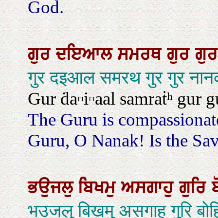
God.
ਗੁਰ
ਦਇਆਲ
ਸਮਰਥ
ਗੁਰ
ਗੁ
गुर दइआल समरथ गुर गुर न
Gur ḋa▫i▫aal samraṫʰ gur gu
The Guru is compassionate;
Guru, O Nanak! Is the Savi
ਭਉਜਲੁ
ਬਿਖਮੁ
ਅਸਗਾਹੁ
ਗੁਰਿ
भउजलु बिखमु असगाहु गुरि बोह