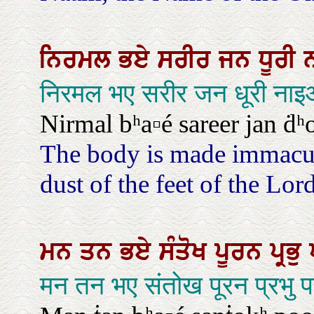
ਨਿਰਮਲ
ਭਏ
ਸਰੀਰ
ਜਨ
ਧੂਰੀ
निरमल भए सरीर जन धूरी ना
Nirmal bʰa▫é sareer jan ḋʰ
The body is made immacula
dust of the feet of the Lor
ਮਨ
ਤਨ
ਭਏ
ਸੰਤੋਖ
ਪੂਰਨ
ਪ੍ਰਭੁ
मन तन भए संतोख पूरन प्रभु