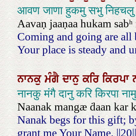
आवण जाणा हुकमु सभु निहचलु त
Aavaṇ jaaṇaa hukam sabʰ n
Coming and going are all
Your place is steady and 
ਨਾਨਕੁ
ਮੰਗੈ
ਦਾਨੁ
ਕਰਿ
ਕਿਰਪਾ
नानकु मंगै दानु करि किरपा न
Naanak mangæ ḋaan kar kir
Nanak begs for this gift; 
grant me Your Name. ||20||