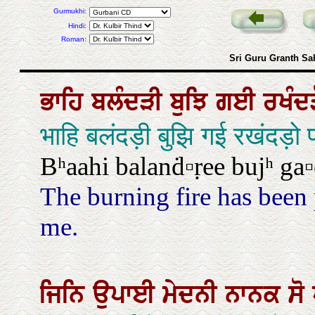
Gurmukhi:
Hindi:
Roman:
Sri Guru Granth Sa
ਭਾਹਿ
ਬਲੰਦੜੀ
ਬੁਝਿ
ਗਈ
ਰਖੰਦ
भाहि बलंदड़ी बुझि गई रखंदड़ो 
Bʰaahi balanḋ▫ṛee bujʰ ga▫
The burning fire has been
me.
ਜਿਨਿ
ਉਪਾਈ
ਮੇਦਨੀ
ਨਾਨਕ
ਸੋ