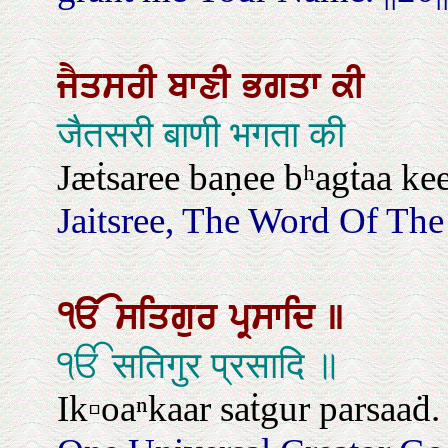
ਜੈਤਸਰੀ
ਬਾਣੀ
ਭਗਤਾ
ਕੀ
जैतसरी बाणी भगता की
Jæṫsaree baṇee bʰagṫaa ke
Jaitsree, The Word Of The
ੴ
ਸਤਿਗੁਰ
ਪ੍ਰਸਾਦਿ
॥
ੴ सतिगुर प्रसादि ॥
Ik▫oaⁿkaar saṫgur parsaaḋ.