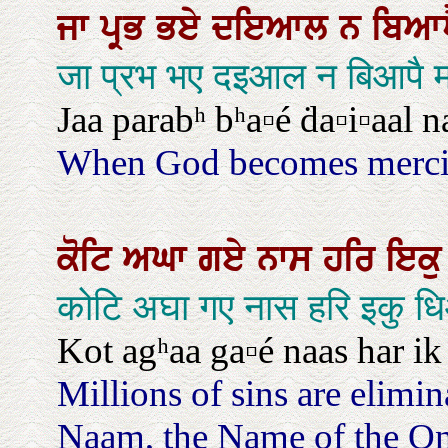
ਜਾ
ਪ੍ਰਭ
ਭਏ
ਦਇਆਲ
ਨ
ਬਿਆ
जा प्रभ भए दइआल न बिआपै
Jaa parabʰ bʰa▫é ḋa▫i▫aal 
When God becomes mercifu
ਕੋਟਿ
ਅਘਾ
ਗਏ
ਨਾਸ
ਹਰਿ
ਇਕ
कोटि अघा गए नास हरि इकु
Kot agʰaa ga▫é naas har ik 
Millions of sins are elimi
Naam, the Name of the On