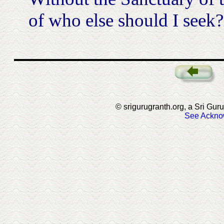
of who else should I seek? |
© srigurugranth.org, a Sri Guru
See Ackno