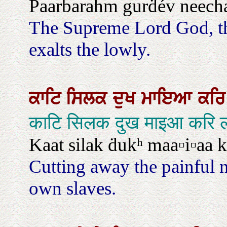
Paarbarahm gurḋév neecha
The Supreme Lord God, th
exalts the lowly.
ਕਾਟਿ
ਸਿਲਕ
ਦੁਖ
ਮਾਇਆ
ਕਰ
काटि सिलक दुख माइआ करि ल
Kaat silak ḋukʰ maa▫i▫aa k
Cutting away the painful
own slaves.