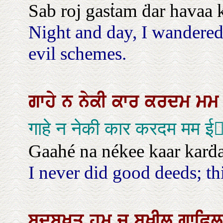
Sab roj gasṫam ḋar havaa 
Night and day, I wandered
evil schemes.
ਗਾਹੇ
ਨ
ਨੇਕੀ
ਕਾਰ
ਕਰਦਮ
ਮ
गाहे न नेकी कार करदम मम 
Gaahé na nékee kaar karḋa
I never did good deeds; thi
ਬਦਬਖਤ
ਹਮ
ਚੁ
ਬਖੀਲ
ਗਾਫਿ