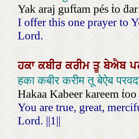
Yak araj gufṫam pés ṫo ḋar
I offer this one prayer to Y
Lord.
ਹਕਾ
ਕਬੀਰ
ਕਰੀਮ
ਤੂ
ਬੇਐਬ
ਪ
हका कबीर करीम तू बेऐब परव
Hakaa Kabeer kareem ṫoo b
You are true, great, merci
Lord. ||1||