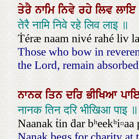
ਤੇਰੈ
ਨਾਮਿ
ਨਿਵੇ
ਰਹੇ
ਲਿਵ
ਲਾ
तेरै नामि निवे रहे लिव लाइ ॥
Ṫéræ naam nivé rahé liv la
Those who bow in reveren
the Lord, remain absorbed
ਨਾਨਕ
ਤਿਨ
ਦਰਿ
ਭੀਖਿਆ
ਪਾ
नानक तिन दरि भीखिआ पाइ
Naanak ṫin ḋar bʰeekʰi▫aa pa
Nanak begs for charity at the