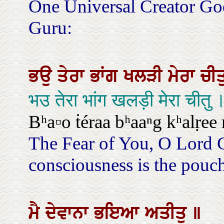
One Universal Creator Go
Guru:
ਭਉ
ਤੇਰਾ
ਭਾਂਗ
ਖਲੜੀ
ਮੇਰਾ
ਚੀ
भउ तेरा भांग खलड़ी मेरा चीतु 
Bʰa▫o ṫéraa bʰaaⁿg kʰalṛee
The Fear of You, O Lord 
consciousness is the pouch
ਮੈ
ਦੇਵਾਨਾ
ਭਇਆ
ਅਤੀਤੁ
॥