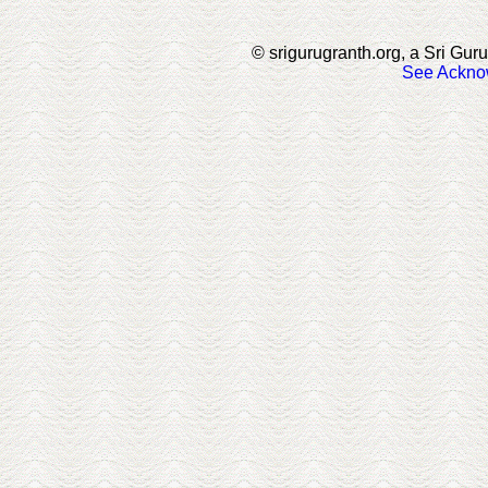
© srigurugranth.org, a Sri Guru
See Ackno