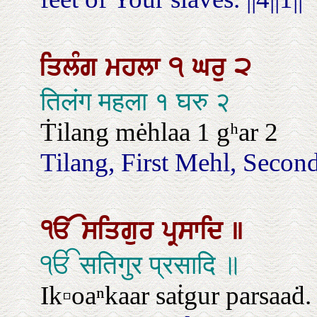
ਤਿਲੰਗ
ਮਹਲਾ
੧
ਘਰੁ
੨
तिलंग महला १ घरु २
Ṫilang mėhlaa 1 gʰar 2
Tilang, First Mehl, Secon
ੴ
ਸਤਿਗੁਰ
ਪ੍ਰਸਾਦਿ
॥
ੴ सतिगुर प्रसादि ॥
Ik▫oaⁿkaar saṫgur parsaaḋ.