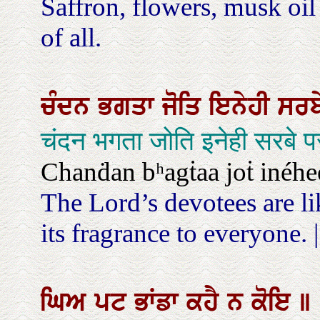
Saffron, flowers, musk oil
of all.
ਚੰਦਨ
ਭਗਤਾ
ਜੋਤਿ
ਇਨੇਹੀ
ਸਰਬ
चंदन भगता जोति इनेही सरबे
Chanḋan bʰagṫaa joṫ inéhee
The Lord’s devotees are l
its fragrance to everyone. ||
ਘਿਅ
ਪਟ
ਭਾਂਡਾ
ਕਹੈ
ਨ
ਕੋਇ
॥