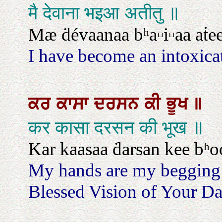
मै देवाना भइआ अतीतु ॥
Mæ ḋévaanaa bʰa▫i▫aa aṫee
I have become an intoxica
ਕਰ
ਕਾਸਾ
ਦਰਸਨ
ਕੀ
ਭੂਖ
॥
कर कासा दरसन की भूख ॥
Kar kaasaa ḋarsan kee bʰo
My hands are my begging 
Blessed Vision of Your Da