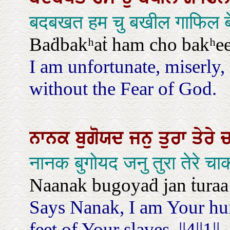
बदबखत हम चु बखील गाफिल ब
Baḋbakʰaṫ ham cho bakʰeel
I am unfortunate, miserly,
without the Fear of God.
ਨਾਨਕ
ਬੁਗੋਯਦ
ਜਨੁ
ਤੁਰਾ
ਤੇਰੇ
ਚ
नानक बुगोयद जनु तुरा तेरे 
Naanak bugoyaḋ jan ṫuraa ṫé
Says Nanak, I am Your hum
feet of Your slaves. ||4||1||