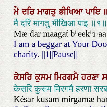
ਮੈ
ਦਰਿ
ਮਾਗਤੁ
ਭੀਖਿਆ
ਪਾਇ
मै दरि मागतु भीखिआ पाइ ॥१
Mæ ḋar maagaṫ bʰeekʰi▫aa p
I am a beggar at Your Doo
charity. ||1||Pause||
ਕੇਸਰਿ
ਕੁਸਮ
ਮਿਰਗਮੈ
ਹਰਣਾ
केसरि कुसम मिरगमै हरणा सर
Késar kusam mirgamæ harṇ