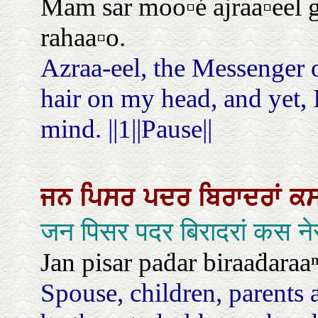
Mam sar moo▫é ajraa▫eel gir
rahaa▫o.
Azraa-eel, the Messenger 
hair on my head, and yet, 
mind. ||1||Pause||
ਜਨ
ਪਿਸਰ
ਪਦਰ
ਬਿਰਾਦਰਾਂ
ਕ
जन पिसर पदर बिरादरां कस न
Jan pisar paḋar biraaḋaraaⁿ
Spouse, children, parents 