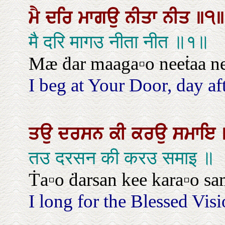
ਮੈ
ਦਰਿ
ਮਾਗਉ
ਨੀਤਾ
ਨੀਤ
॥੧॥
मै दरि मागउ नीता नीत ॥१॥
Mæ ḋar maaga▫o neeṫaa neeṫ
I beg at Your Door, day afte
ਤਉ
ਦਰਸਨ
ਕੀ
ਕਰਉ
ਸਮਾਇ
तउ दरसन की करउ समाइ ॥
Ṫa▫o ḋarsan kee kara▫o sa
I long for the Blessed Vis