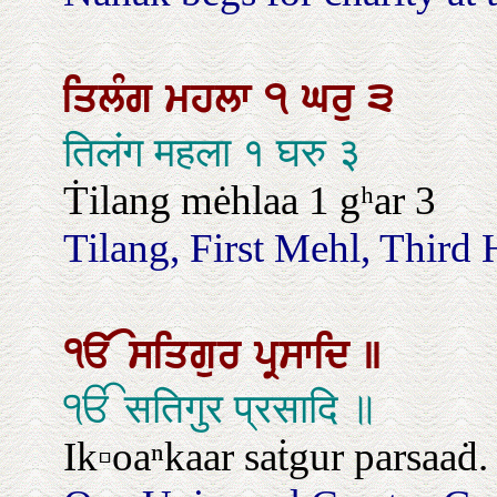
ਤਿਲੰਗ
ਮਹਲਾ
੧
ਘਰੁ
੩
तिलंग महला १ घरु ३
Ṫilang mėhlaa 1 gʰar 3
Tilang, First Mehl, Third
ੴ
ਸਤਿਗੁਰ
ਪ੍ਰਸਾਦਿ
॥
ੴ सतिगुर प्रसादि ॥
Ik▫oaⁿkaar saṫgur parsaaḋ.