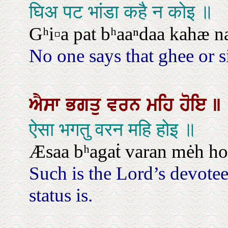
घिअ पट भांडा कहै न कोइ ॥
Gʰi▫a pat bʰaaⁿdaa kahæ n
No one says that ghee or si
ਐਸਾ
ਭਗਤੁ
ਵਰਨ
ਮਹਿ
ਹੋਇ
॥
ऐसा भगतु वरन महि होइ ॥
Æsaa bʰagaṫ varan mėh ho
Such is the Lord’s devotee
status is.