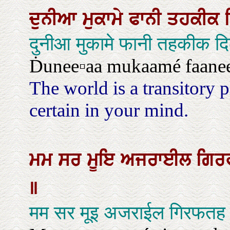
ਦੁਨੀਆ
ਮੁਕਾਮੇ
ਫਾਨੀ
ਤਹਕੀਕ
दुनीआ मुकामे फानी तहकीक द
Ḋunee▫aa mukaamé faanee 
The world is a transitory p
certain in your mind.
ਮਮ
ਸਰ
ਮੂਇ
ਅਜਰਾਈਲ
ਗਿ
॥
मम सर मूइ अजराईल गिरफतह 