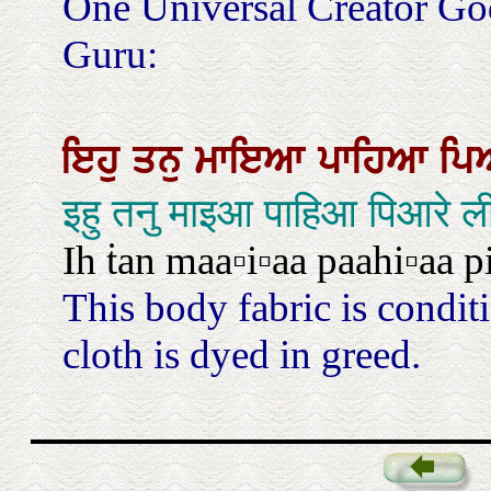
One Universal Creator Go
Guru:
ਇਹੁ
ਤਨੁ
ਮਾਇਆ
ਪਾਹਿਆ
ਪਿ
इहु तनु माइआ पाहिआ पिआरे ल
Ih ṫan maa▫i▫aa paahi▫aa pi
This body fabric is condi
cloth is dyed in greed.