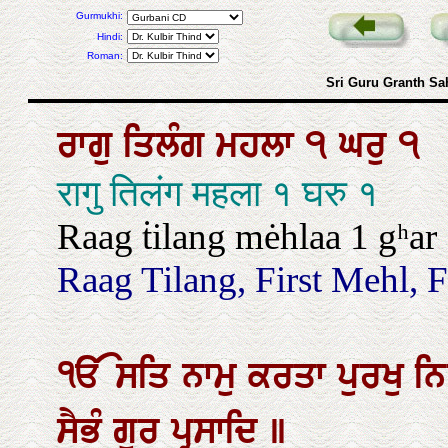
Gurmukhi:
Hindi:
Roman:
Sri Guru Granth Sa
ਰਾਗੁ
ਤਿਲੰਗ
ਮਹਲਾ
੧
ਘਰੁ
੧
रागु तिलंग महला १ घरु १
Raag ṫilang mėhlaa 1 gʰar
Raag Tilang, First Mehl, F
ੴ
ਸਤਿ
ਨਾਮੁ
ਕਰਤਾ
ਪੁਰਖੁ
ਨ
ਸੈਭੰ
ਗੁਰ
ਪ੍ਰਸਾਦਿ
॥