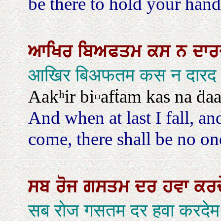
be there to hold your hand
ਆਖਿਰ
ਬਿਅਫਤਮ
ਕਸ
ਨ
ਦਾ
आखिर बिअफतम कस न दारद 
Aakʰir bi▫afṫam kas na ḋaar
And when at last I fall, an
come, there shall be no one
ਸਬ
ਰੋਜ
ਗਸਤਮ
ਦਰ
ਹਵਾ
ਕਰ
सब रोज गसतम दर हवा करदे