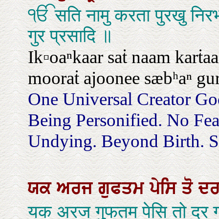
ੴ सति नामु करता पुरखु निरभ
गुर प्रसादि ॥
Ik▫oaⁿkaar saṫ naam karṫaa
mooraṫ ajoonee sæbʰaⁿ gur
One Universal Creator Go
Being Personified. No Fe
Undying. Beyond Birth. Se
ਯਕ
ਅਰਜ
ਗੁਫਤਮ
ਪੇਸਿ
ਤੋ
ਦ
यक अरज गुफतम पेसि तो दर 